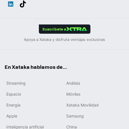
Wh
Twit
Fac
You
Inst
Tele
RSS
Flip
ats
ter
ebo
tub
agr
gra
boa
Link
Tikt
App
ok
e
am
m
rd
edIn
ok
Suscríbete a
Apoya a Xataka y disfruta ventajas exclusivas
En Xataka hablamos de...
Streaming
Análisis
Espacio
Móviles
Energía
Xataka Movilidad
Apple
Samsung
Inteligencia artificial
China