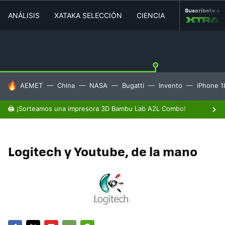
Suscríbete a
ANÁLISIS
XATAKA SELECCIÓN
CIENCIA
MOVILIDAD
HOY SE HABLA DE
AEMET
China
NASA
Bugatti
Invento
iPhone 1
🖨️ ¡Sorteamos una impresora 3D Bambu Lab A2L Combo!
Logitech y Youtube, de la mano