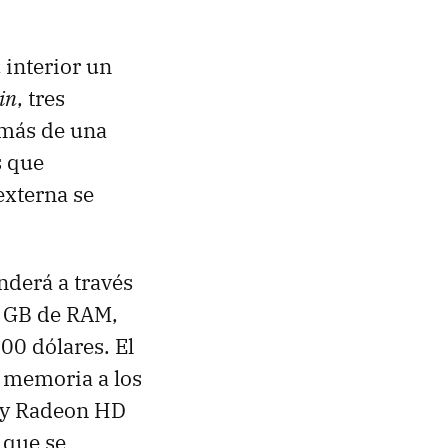
 interior un
-in
, tres
emás de una
s que
externa se
nderá a través
2 GB de RAM,
00 dólares. El
a memoria a los
ity Radeon HD
 que se