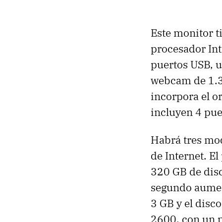
Este monitor t
procesador Int
puertos USB, u
webcam de 1.3 
incorpora el o
incluyen 4 pue
Habrá tres mod
de Internet. E
320 GB de disc
segundo aument
3 GB y el disc
2600, con un p