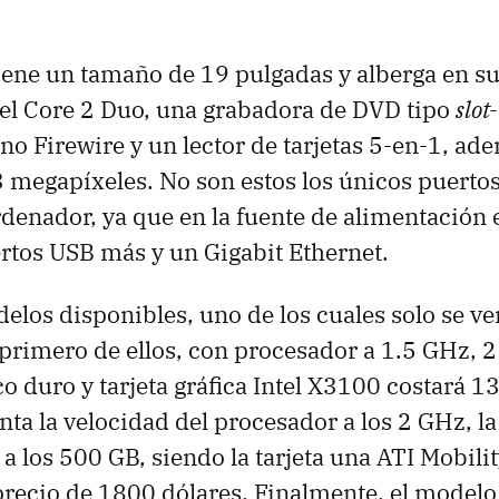
iene un tamaño de 19 pulgadas y alberga en su
el Core 2 Duo, una grabadora de DVD tipo
slot
no Firewire y un lector de tarjetas 5-en-1, ad
megapíxeles. No son estos los únicos puerto
rdenador, ya que en la fuente de alimentación 
rtos USB más y un Gigabit Ethernet.
elos disponibles, uno de los cuales solo se ve
l primero de ellos, con procesador a 1.5 GHz, 
o duro y tarjeta gráfica Intel X3100 costará 13
a la velocidad del procesador a los 2 GHz, l
o a los 500 GB, siendo la tarjeta una ATI Mobil
recio de 1800 dólares. Finalmente, el modelo