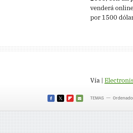
venderá online
por 1500 dólar
Vía |
Electroni
TEMAS
Ordenado
FACEBOOK
TWITTER
FLIPBOARD
E-
MAIL