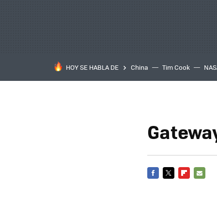
HOY SE HABLA DE
China
Tim Cook
NAS
Gateway
FACEBOOK
TWITTER
FLIPBOARD
E-
MAIL