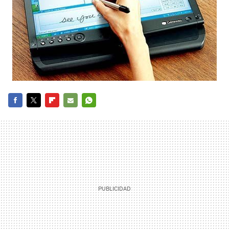
FACEBOOK
TWITTER
FLIPBOARD
E-
WHATSAPP
MAIL