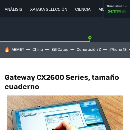
Suscríbete a
ANÁLISIS
XATAKA SELECCIÓN
CIENCIA
MOVILIDAD
HOY SE HABLA DE
AEMET
China
Bill Gates
Generación Z
iPhone 18
Gateway CX2600 Series, tamaño
cuaderno