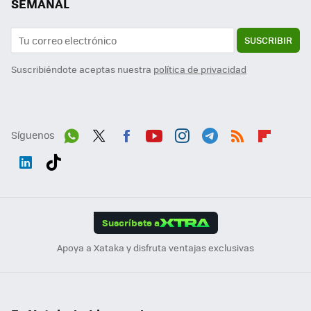
SEMANAL
SUSCRIBIR
Suscribiéndote aceptas nuestra
política de privacidad
Síguenos
Wh
Twit
Fac
You
Inst
Tele
RSS
Flip
ats
ter
ebo
tub
agr
gra
boa
Link
Tikt
App
ok
e
am
m
rd
edI
ok
Suscríbete a
n
Apoya a Xataka y disfruta ventajas exclusivas