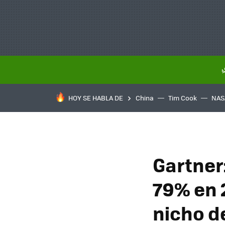
HOY SE HABLA DE
China
Tim Cook
NAS
Gartner
79% en 
nicho d