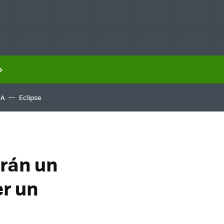
IA
Eclipse
rán un
er un