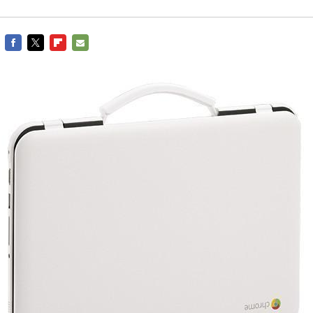
FACEBOOK
TWITTER
FLIPBOARD
E-
MAIL