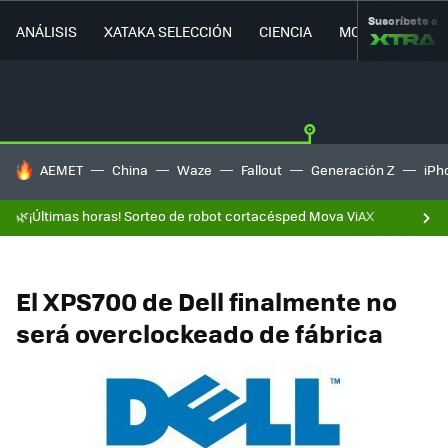
Suscríbete a
ANÁLISIS
XATAKA SELECCIÓN
CIENCIA
MOVILIDAD
HOY SE HABLA DE
AEMET
China
Waze
Fallout
Generación Z
iPh
🌿¡Últimas horas! Sorteo de robot cortacésped Mova ViAX
El XPS700 de Dell finalmente no
será overclockeado de fábrica