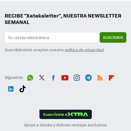
RECIBE "Xatakaletter", NUESTRA NEWSLETTER
SEMANAL
SUSCRIBIR
Suscribiéndote aceptas nuestra
política de privacidad
Síguenos
Wh
Twit
Fac
You
Inst
Tele
RSS
Flip
ats
ter
ebo
tub
agr
gra
boa
Link
Tikt
App
ok
e
am
m
rd
edI
ok
Suscríbete a
n
Apoya a Xataka y disfruta ventajas exclusivas