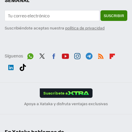
SEMANAL
SUSCRIBIR
Suscribiéndote aceptas nuestra
política de privacidad
Síguenos
Wh
Twit
Fac
You
Inst
Tele
RSS
Flip
ats
ter
ebo
tub
agr
gra
boa
Link
Tikt
App
ok
e
am
m
rd
edI
ok
Suscríbete a
n
Apoya a Xataka y disfruta ventajas exclusivas
En Xataka hablamos de...