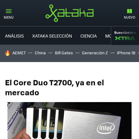
MENÚ
NUEVO
Suscríbete a
ANÁLISIS
XATAKA SELECCIÓN
CIENCIA
MOVILIDAD
HOY SE HABLA DE
AEMET
China
Bill Gates
Generación Z
iPhone 18
El Core Duo T2700, ya en el
mercado