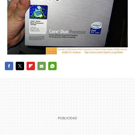
FACEBOOK
TWITTER
FLIPBOARD
E-
WHATSAPP
MAIL