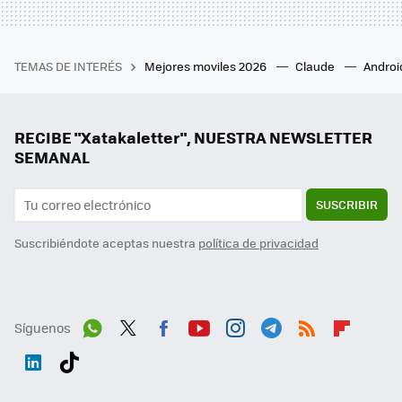
TEMAS DE INTERÉS
Mejores moviles 2026
Claude
Androi
RECIBE "Xatakaletter", NUESTRA NEWSLETTER
SEMANAL
SUSCRIBIR
Suscribiéndote aceptas nuestra
política de privacidad
Síguenos
Wh
Twit
Fac
You
Inst
Tele
RSS
Flip
ats
ter
ebo
tub
agr
gra
boa
Link
Tikt