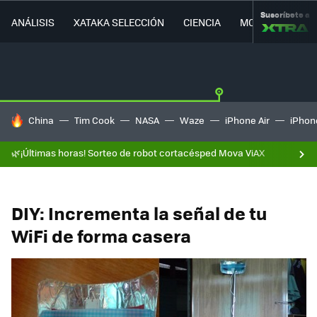
Suscríbete a
ANÁLISIS
XATAKA SELECCIÓN
CIENCIA
MOVILIDAD
HOY SE HABLA DE
China
Tim Cook
NASA
Waze
iPhone Air
iPhone
🌿¡Últimas horas! Sorteo de robot cortacésped Mova ViAX
DIY: Incrementa la señal de tu
WiFi de forma casera