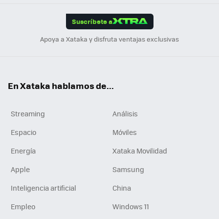
App
ok
e
am
m
rd
edI
ok
Suscríbete a
n
Apoya a Xataka y disfruta ventajas exclusivas
En Xataka hablamos de...
Streaming
Análisis
Espacio
Móviles
Energía
Xataka Movilidad
Apple
Samsung
Inteligencia artificial
China
Empleo
Windows 11