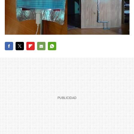
FACEBOOK
TWITTER
FLIPBOARD
E-
WHATSAPP
MAIL