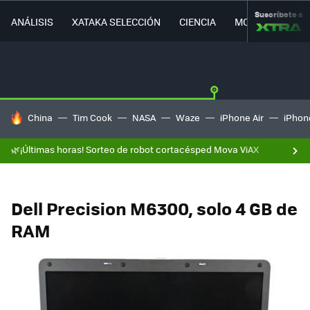
Suscríbete a
ANÁLISIS
XATAKA SELECCIÓN
CIENCIA
MOVILIDAD
HOY SE HABLA DE
China
Tim Cook
NASA
Waze
iPhone Air
iPhone
🌿¡Últimas horas! Sorteo de robot cortacésped Mova ViAX
Dell Precision M6300, solo 4 GB de
RAM