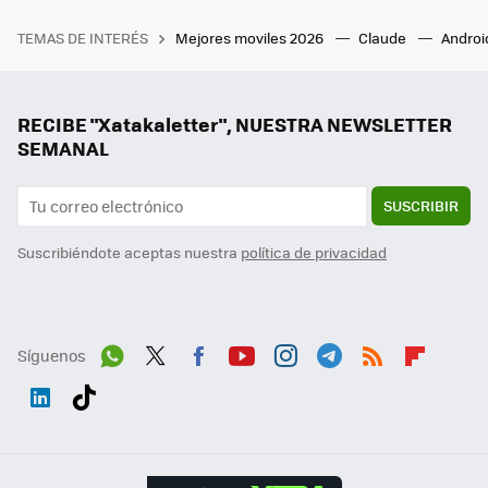
TEMAS DE INTERÉS
Mejores moviles 2026
Claude
Androi
RECIBE "Xatakaletter", NUESTRA NEWSLETTER
SEMANAL
SUSCRIBIR
Suscribiéndote aceptas nuestra
política de privacidad
Síguenos
Wh
Twit
Fac
You
Inst
Tele
RSS
Flip
ats
ter
ebo
tub
agr
gra
boa
Link
Tikt
App
ok
e
am
m
rd
edI
ok