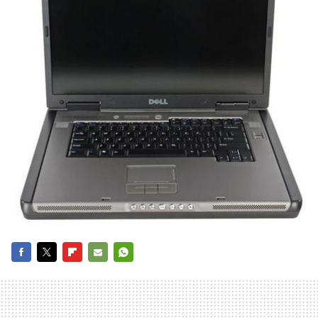
FACEBOOK
TWITTER
FLIPBOARD
E-
WHATSAPP
MAIL