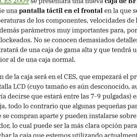
CES
2009
se presentará una nueva
caja de B
rie una
pantalla táctil en el frontal
en la que s
eraturas de los componentes, velocidades de 
y demás parámetros muy importantes para, por
clockeados. No se conocen demasiados detalle
tratará de una caja de gama alta y que tendrá 
ior al de una caja normal.
 de la caja será en el
CES
, que empezará el p
talla
LCD
(cuyo tamaño es aún desconocido, a
a decirse que estará entre las 7-9 pulgadas) e
aja, todo lo contrario que algunas pequeñas pa
 se compran aparte y pueden instalarse sobr
or, lo cual puede ser la más clara opción para
har la caja que estemos utilizando actualment