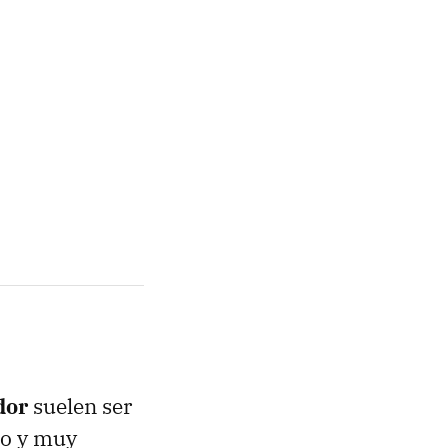
dor
suelen ser
do y muy