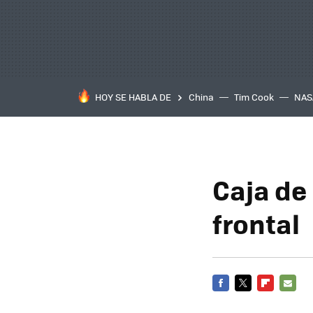
HOY SE HABLA DE
China
Tim Cook
NAS
Caja de 
frontal
FACEBOOK
TWITTER
FLIPBOARD
E-