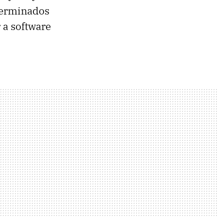
terminados
 a software