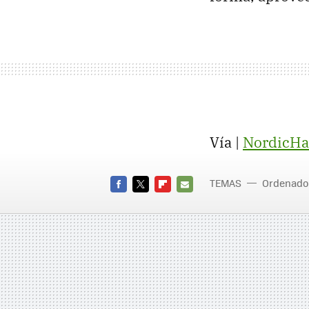
Vía |
NordicHa
TEMAS
Ordenado
FACEBOOK
TWITTER
FLIPBOARD
E-
MAIL