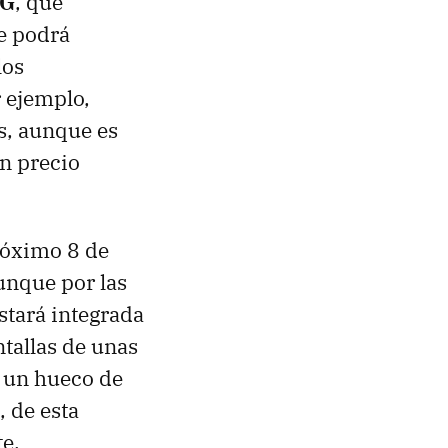
FG
, que
e podrá
los
 ejemplo,
s, aunque es
un precio
róximo 8 de
unque por las
stará integrada
ntallas de unas
e un hueco de
, de esta
e.