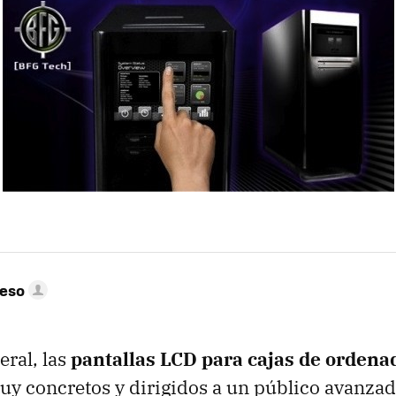
peso
ral, las
pantallas
LCD
para cajas de ordena
uy concretos y dirigidos a un público avanza