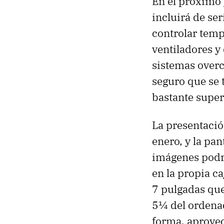
En el próximo
incluirá de se
controlar temp
ventiladores 
sistemas over
seguro que se 
bastante super
La presentación
enero, y la pan
imágenes podrí
en la propia c
7 pulgadas que
5¼ del ordenad
forma, aprovec