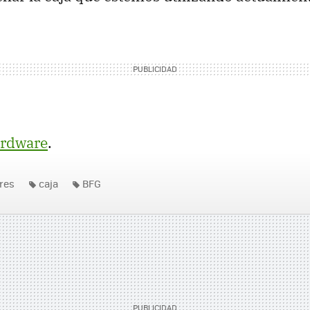
rdware
.
res
caja
BFG