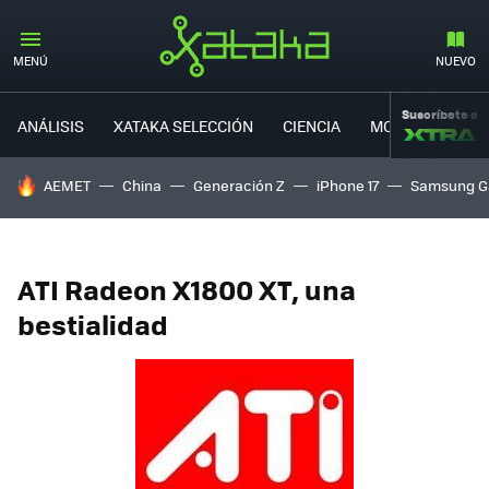
MENÚ
NUEVO
Suscríbete a
ANÁLISIS
XATAKA SELECCIÓN
CIENCIA
MOVILIDAD
HOY SE HABLA DE
AEMET
China
Generación Z
iPhone 17
Samsung G
ATI Radeon X1800 XT, una
bestialidad