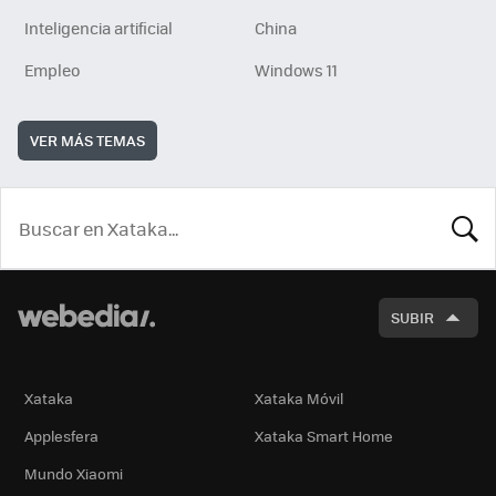
Inteligencia artificial
China
Empleo
Windows 11
VER MÁS TEMAS
BUSCA
SUBIR
Xataka
Xataka Móvil
Applesfera
Xataka Smart Home
Mundo Xiaomi