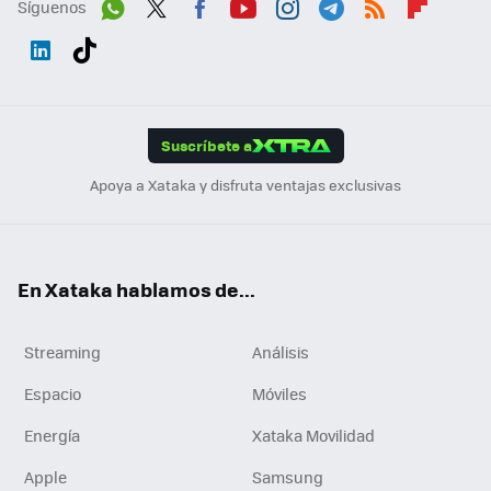
Síguenos
Wh
Twit
Fac
You
Inst
Tele
RSS
Flip
ats
ter
ebo
tub
agr
gra
boa
Link
Tikt
App
ok
e
am
m
rd
edI
ok
Suscríbete a
n
Apoya a Xataka y disfruta ventajas exclusivas
En Xataka hablamos de...
Streaming
Análisis
Espacio
Móviles
Energía
Xataka Movilidad
Apple
Samsung