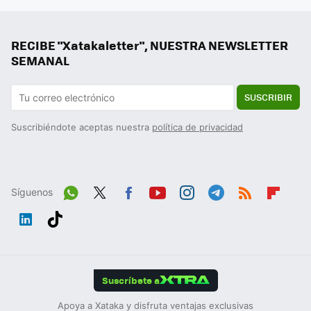
RECIBE "Xatakaletter", NUESTRA NEWSLETTER
SEMANAL
SUSCRIBIR
Suscribiéndote aceptas nuestra
política de privacidad
Síguenos
Wh
Twit
Fac
You
Inst
Tele
RSS
Flip
ats
ter
ebo
tub
agr
gra
boa
Link
Tikt
App
ok
e
am
m
rd
edIn
ok
Suscríbete a
Apoya a Xataka y disfruta ventajas exclusivas