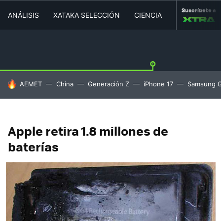
Suscríbete a
ANÁLISIS
XATAKA SELECCIÓN
CIENCIA
MOVILIDAD
HOY SE HABLA DE
AEMET
China
Generación Z
iPhone 17
Samsung G
Apple retira 1.8 millones de
baterías