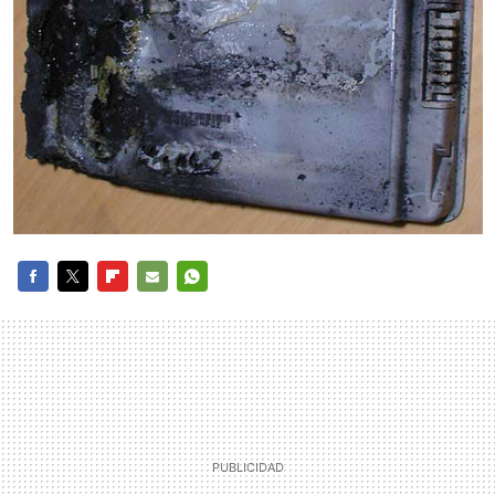
FACEBOOK
TWITTER
FLIPBOARD
E-
WHATSAPP
MAIL