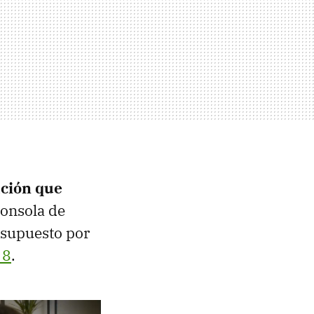
ación que
consola de
 supuesto por
 8
.