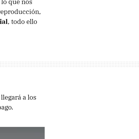
 lo que nos
 reproducción,
ial
, todo ello
legará a los
pago.