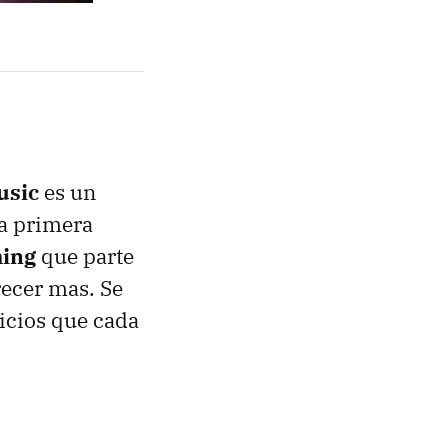
usic
es un
 a primera
ming
que parte
recer mas. Se
vicios que cada