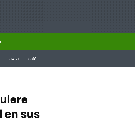
GTA VI
Café
uiere
l en sus