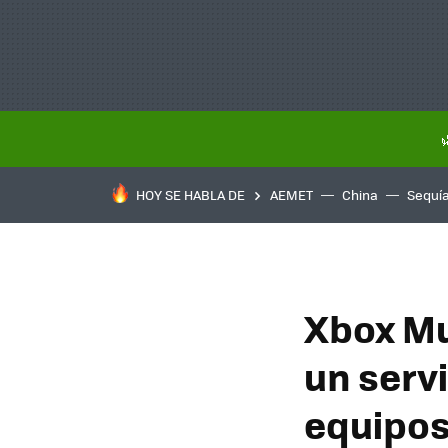
HOY SE HABLA DE
AEMET
China
Sequí
Xbox Mu
un serv
equipo