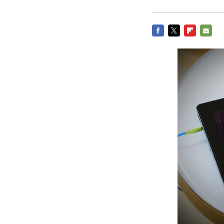
FACEBOOK
TWITTER
FLIPBOARD
E-
MAIL