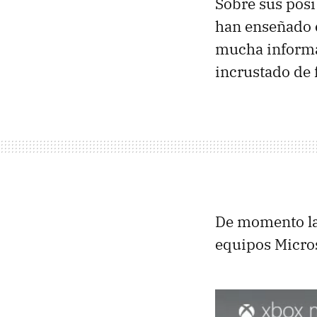
Sobre sus pos
han enseñado e
mucha informa
incrustado de 
De momento la
equipos Micros