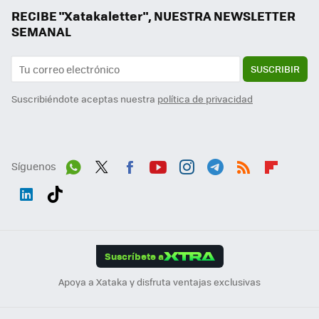
RECIBE "Xatakaletter", NUESTRA NEWSLETTER
SEMANAL
SUSCRIBIR
Suscribiéndote aceptas nuestra
política de privacidad
Síguenos
Wh
Twit
Fac
You
Inst
Tele
RSS
Flip
ats
ter
ebo
tub
agr
gra
boa
Link
Tikt
App
ok
e
am
m
rd
edI
ok
Suscríbete a
n
Apoya a Xataka y disfruta ventajas exclusivas