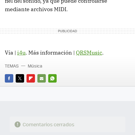
fiel del sonido, ya que puede controlarse
mediante archivos MIDI.
Vía |
i4u
. Más información |
QRSMusic
.
TEMAS
Música
FACEBOOK
TWITTER
FLIPBOARD
E-
WHATSAPP
MAIL
Comentarios cerrados