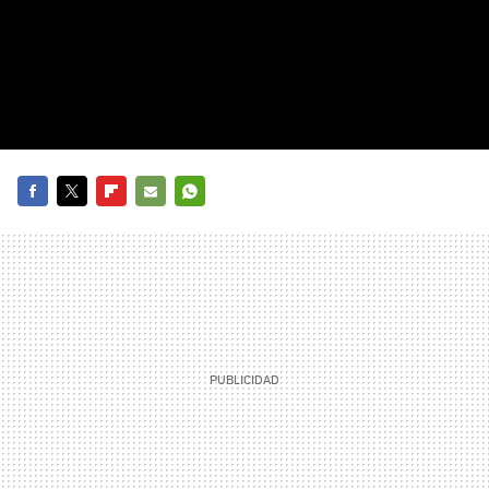
FACEBOOK
TWITTER
FLIPBOARD
E-
WHATSAPP
MAIL