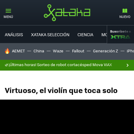
MENÚ
NUEVO
Suscríbete a
ANÁLISIS
XATAKA SELECCIÓN
CIENCIA
MOVILIDAD
HOY SE HABLA DE
AEMET
China
Waze
Fallout
Generación Z
iPh
🌿¡Últimas horas! Sorteo de robot cortacésped Mova ViAX
Virtuoso, el violín que toca solo