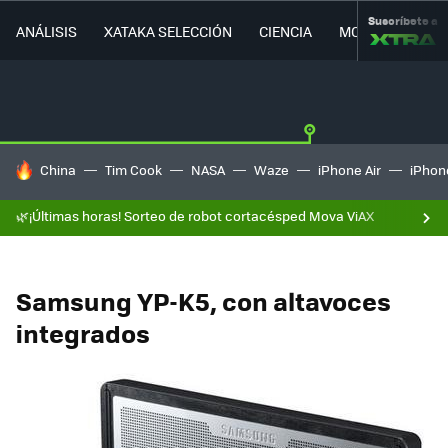
Suscríbete a
ANÁLISIS
XATAKA SELECCIÓN
CIENCIA
MOVILIDAD
HOY SE HABLA DE
China
Tim Cook
NASA
Waze
iPhone Air
iPhone
🌿¡Últimas horas! Sorteo de robot cortacésped Mova ViAX
Samsung YP-K5, con altavoces
integrados