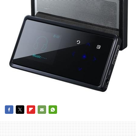
FACEBOOK
TWITTER
FLIPBOARD
E-
WHATSAPP
MAIL