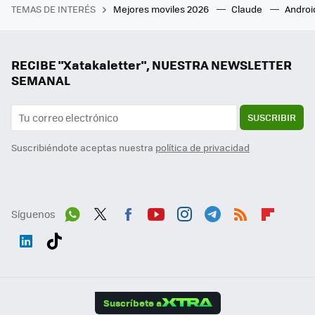
TEMAS DE INTERÉS
Mejores moviles 2026
Claude
Androi
RECIBE "Xatakaletter", NUESTRA NEWSLETTER
SEMANAL
SUSCRIBIR
Suscribiéndote aceptas nuestra
política de privacidad
Síguenos
Wh
Twit
Fac
You
Inst
Tele
RSS
Flip
ats
ter
ebo
tub
agr
gra
boa
Link
Tikt
App
ok
e
am
m
rd
edI
ok
Suscríbete a
n