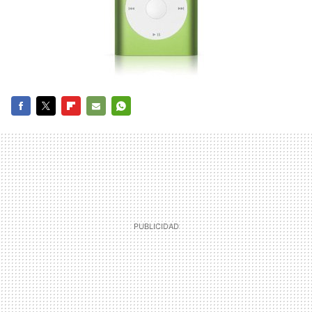
FACEBOOK
TWITTER
FLIPBOARD
E-
WHATSAPP
MAIL