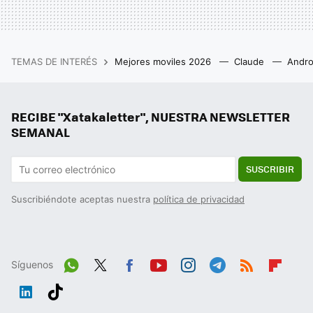
TEMAS DE INTERÉS
Mejores moviles 2026
Claude
Andro
RECIBE "Xatakaletter", NUESTRA NEWSLETTER
SEMANAL
SUSCRIBIR
Suscribiéndote aceptas nuestra
política de privacidad
Síguenos
Wh
Twit
Fac
You
Inst
Tele
RSS
Flip
ats
ter
ebo
tub
agr
gra
boa
Link
Tikt