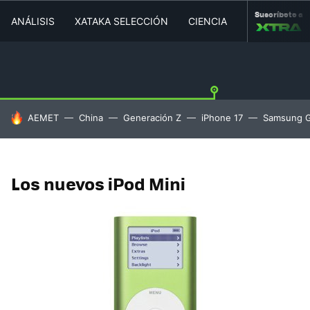
Suscríbete a
ANÁLISIS
XATAKA SELECCIÓN
CIENCIA
MOVILIDAD
HOY SE HABLA DE
AEMET
China
Generación Z
iPhone 17
Samsung G
Los nuevos iPod Mini