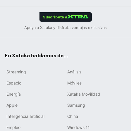
App
ok
e
am
m
rd
edIn
ok
Suscríbete a
Apoya a Xataka y disfruta ventajas exclusivas
En Xataka hablamos de...
Streaming
Análisis
Espacio
Móviles
Energía
Xataka Movilidad
Apple
Samsung
Inteligencia artificial
China
Empleo
Windows 11