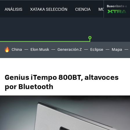
Suscríbete a
ANÁLISIS
XATAKA SELECCIÓN
CIENCIA
MOVILIDAD
HOY SE HABLA DE
China
Elon Musk
Generación Z
Eclipse
Mapa
Genius iTempo 800BT, altavoces
por Bluetooth