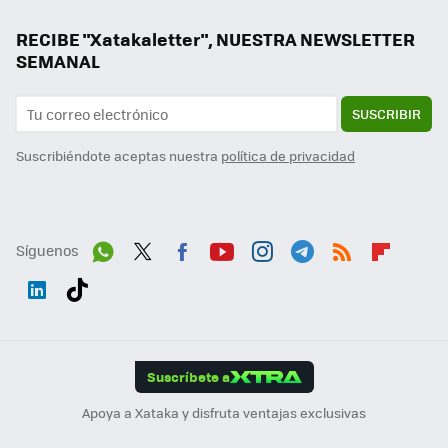
RECIBE "Xatakaletter", NUESTRA NEWSLETTER
SEMANAL
SUSCRIBIR
Suscribiéndote aceptas nuestra
política de privacidad
Síguenos
Wh
Twit
Fac
You
Inst
Tele
RSS
Flip
ats
ter
ebo
tub
agr
gra
boa
Link
Tikt
App
ok
e
am
m
rd
edI
ok
Suscríbete a
n
Apoya a Xataka y disfruta ventajas exclusivas