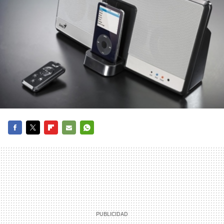
FACEBOOK
TWITTER
FLIPBOARD
E-
WHATSAPP
MAIL