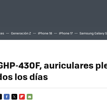
tes
Generación Z
iPhone 18
iPhone 17
Samsung Galaxy 
GHP-430F, auriculares pl
dos los días
FACEBOOK
TWITTER
FLIPBOARD
E-