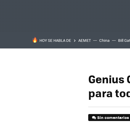
HOY SE HABLA DE
AEMET
China
Bill Ga
Genius 
para to
Sin comentarios