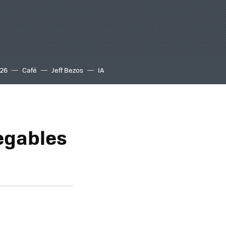
S26
Café
Jeff Bezos
IA
egables