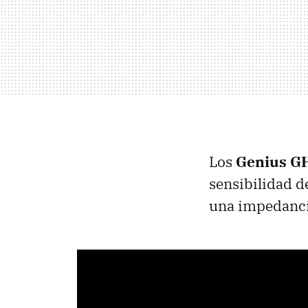
Los
Genius G
sensibilidad d
una impedanci