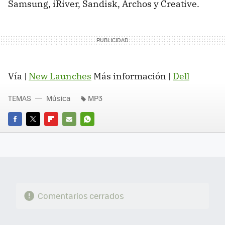
Samsung, iRiver, Sandisk, Archos y Creative.
Vía |
New Launches
Más información |
Dell
TEMAS
Música
MP3
FACEBOOK
TWITTER
FLIPBOARD
E-
WHATSAPP
MAIL
Comentarios cerrados