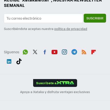
SEMANAL
SUSCRIBIR
Suscribiéndote aceptas nuestra
política de privacidad
Síguenos
Wh
Twit
Fac
You
Inst
Tele
RSS
Flip
ats
ter
ebo
tub
agr
gra
boa
Link
Tikt
App
ok
e
am
m
rd
edI
ok
Suscríbete a
n
Apoya a Xataka y disfruta ventajas exclusivas