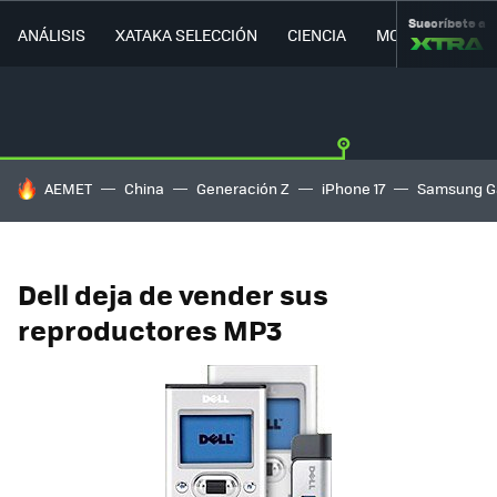
Suscríbete a
ANÁLISIS
XATAKA SELECCIÓN
CIENCIA
MOVILIDAD
HOY SE HABLA DE
AEMET
China
Generación Z
iPhone 17
Samsung G
Dell deja de vender sus
reproductores MP3