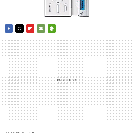
FACEBOOK
TWITTER
FLIPBOARD
E-
WHATSAPP
MAIL
23 Agosto 2006