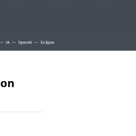
IA
OpenAI
Eclipse
con