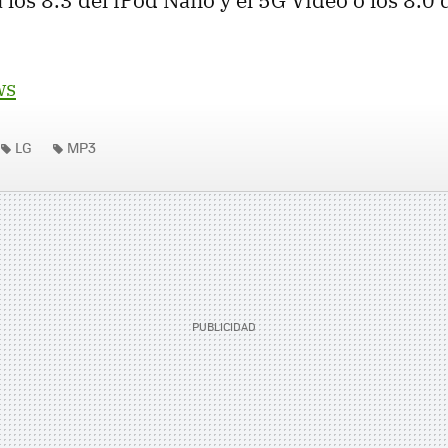
 los 8.3 del iPod Nano y el 5G Video o los 8.0 
ws
LG
MP3