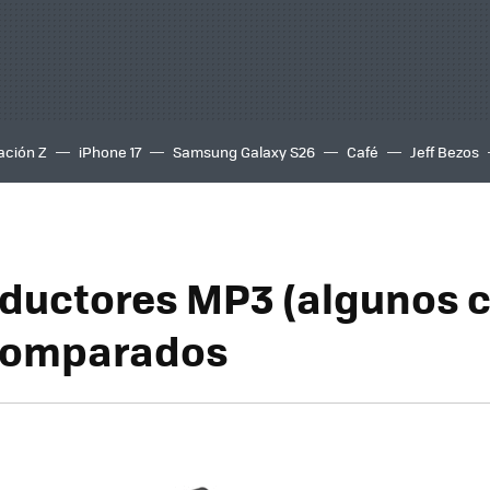
ación Z
iPhone 17
Samsung Galaxy S26
Café
Jeff Bezos
oductores MP3 (algunos 
 comparados