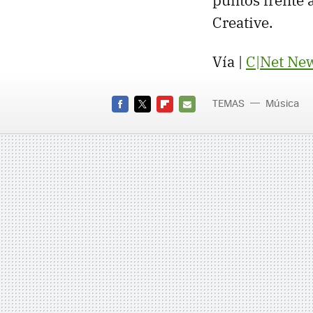
puntos frente a
Creative.
Vía |
C|Net Ne
TEMAS
Música
FACEBOOK
TWITTER
FLIPBOARD
E-
MAIL