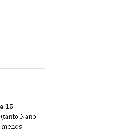
a 15
 (tanto Nano
s menos