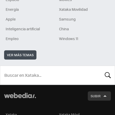
Energía
Xataka Movilidad
Apple
Samsung
Inteligencia artificial
China
Empleo
Windows 11
VER MÁS TEMAS
BUSCA
SUBIR
Xataka
Xataka Móvil