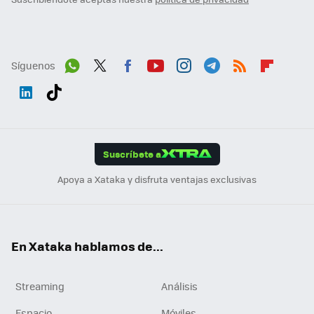
Síguenos
Wh
Twit
Fac
You
Inst
Tele
RSS
Flip
ats
ter
ebo
tub
agr
gra
boa
Link
Tikt
App
ok
e
am
m
rd
edI
ok
Suscríbete a
n
Apoya a Xataka y disfruta ventajas exclusivas
En Xataka hablamos de...
Streaming
Análisis
Espacio
Móviles