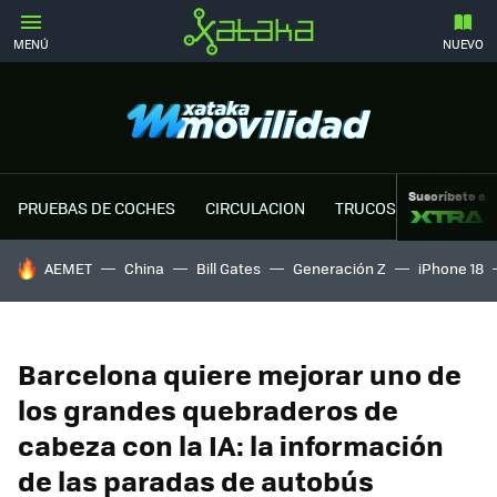
MENÚ
NUEVO
Suscríbete a
PRUEBAS DE COCHES
CIRCULACION
TRUCOS MOTOR
HOY SE HABLA DE
AEMET
China
Bill Gates
Generación Z
iPhone 18
Barcelona quiere mejorar uno de
los grandes quebraderos de
cabeza con la IA: la información
de las paradas de autobús