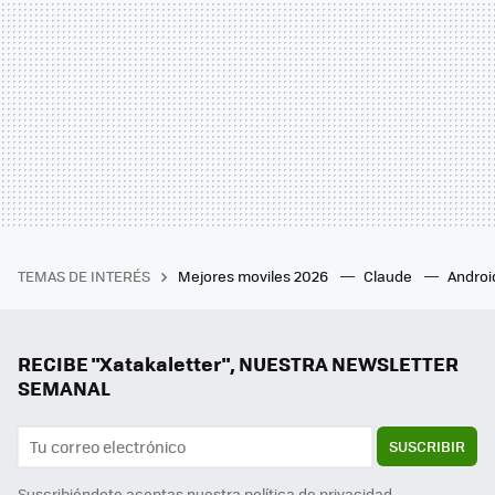
TEMAS DE INTERÉS
Mejores moviles 2026
Claude
Androi
RECIBE "Xatakaletter", NUESTRA NEWSLETTER
SEMANAL
SUSCRIBIR
Suscribiéndote aceptas nuestra
política de privacidad