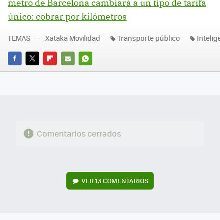
metro de Barcelona cambiará a un tipo de tarifa
único: cobrar por kilómetros
TEMAS
Xataka Movilidad
Transporte público
Intelige
FACEBOOK
TWITTER
FLIPBOARD
E-
WHATSAPP
MAIL
Comentarios cerrados
VER
13 COMENTARIOS