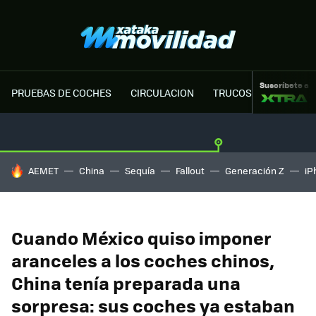
Suscríbete a
PRUEBAS DE COCHES
CIRCULACION
TRUCOS MOTOR
HOY SE HABLA DE
AEMET
China
Sequía
Fallout
Generación Z
iP
Cuando México quiso imponer
aranceles a los coches chinos,
China tenía preparada una
sorpresa: sus coches ya estaban