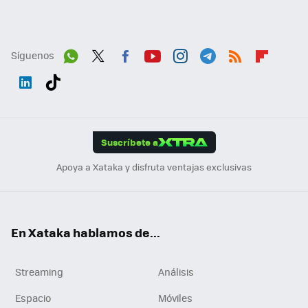
Síguenos
Wh
Twit
Fac
You
Inst
Tele
RSS
Flip
ats
ter
ebo
tub
agr
gra
boa
Link
Tikt
App
ok
e
am
m
rd
edI
ok
Suscríbete a
n
Apoya a Xataka y disfruta ventajas exclusivas
En Xataka hablamos de...
Streaming
Análisis
Espacio
Móviles