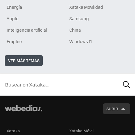
Energía
Xataka Movilidad
Apple
Samsung
Inteligencia artificial
China
Empleo
Windows 11
VER MÁS TEMAS
BUSCA
SUBIR
Xataka
Xataka Móvil