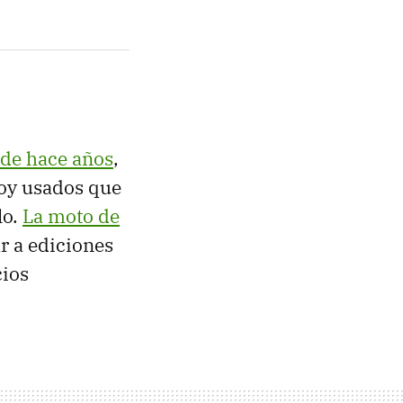
sde hace años
,
oy usados que
lo.
La moto de
ar a ediciones
cios