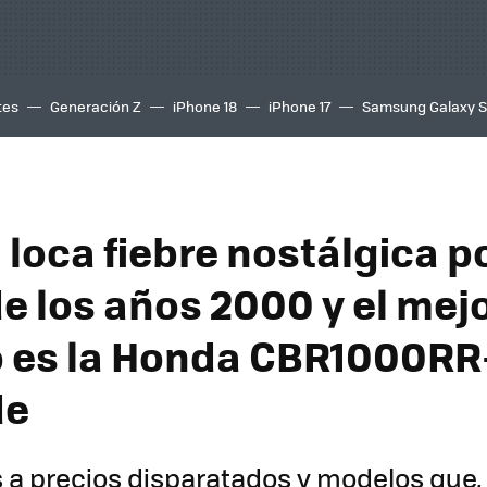
tes
Generación Z
iPhone 18
iPhone 17
Samsung Galaxy 
loca fiebre nostálgica po
e los años 2000 y el mej
 es la Honda CBR1000RR
de
s a precios disparatados y modelos que,