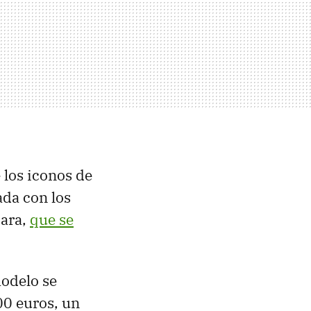
 los iconos de
ada con los
cara,
que se
modelo se
00 euros, un