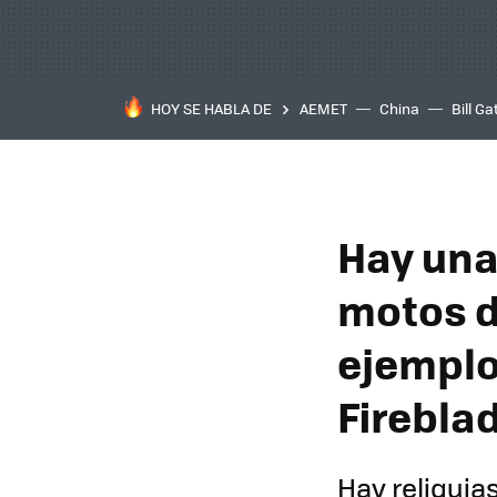
HOY SE HABLA DE
AEMET
China
Bill Ga
Hay una 
motos d
ejemplo
Firebla
Hay reliquia