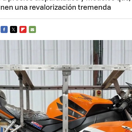
ienen una revalorización tremenda
FACEBOOK
TWITTER
FLIPBOARD
E-
MAIL