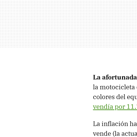
La afortunada
la motocicleta
colores del eq
vendía por 11
La inflación h
vende (la actu