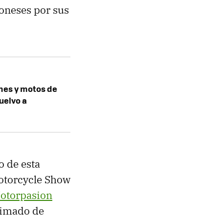
poneses por sus
hes y motos de
uelvo a
o de esta
Motorcycle Show
otorpasion
timado de