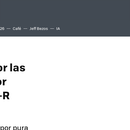
S26
Café
Jeff Bezos
IA
r las
or
-R
 por pura