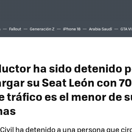
a
Fallout
Generación Z
iPhone 18
Arabia Saudí
GTA VI
uctor ha sido detenido p
rgar su Seat León con 70
 tráfico es el menor de 
mas
 Civil ha detenido a una persona que ci