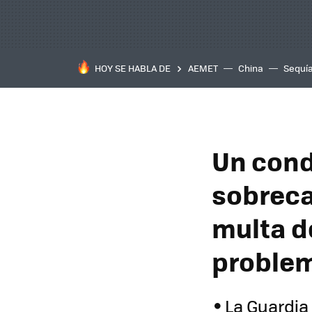
HOY SE HABLA DE
AEMET
China
Sequí
Un cond
sobreca
multa de
proble
La Guardia