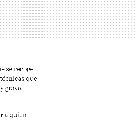
ue se recoge
 técnicas que
y grave,
r a quien