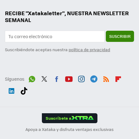
RECIBE "Xatakaletter", NUESTRA NEWSLETTER
SEMANAL
SUSCRIBIR
Suscribiéndote aceptas nuestra
política de privacidad
Síguenos
Wh
Twit
Fac
You
Inst
Tele
RSS
Flip
ats
ter
ebo
tub
agr
gra
boa
Link
Tikt
App
ok
e
am
m
rd
edI
ok
Suscríbete a
n
Apoya a Xataka y disfruta ventajas exclusivas