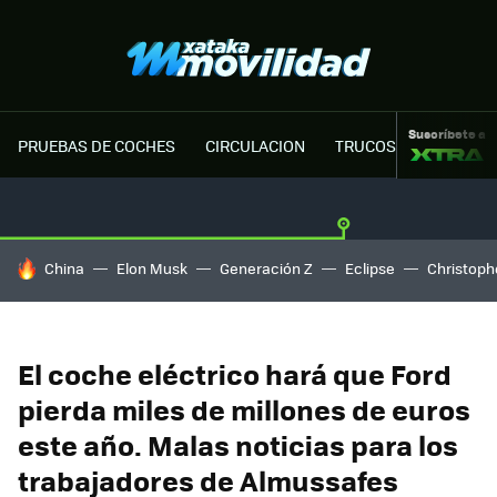
Suscríbete a
PRUEBAS DE COCHES
CIRCULACION
TRUCOS MOTOR
HOY SE HABLA DE
China
Elon Musk
Generación Z
Eclipse
Christoph
El coche eléctrico hará que Ford
pierda miles de millones de euros
este año. Malas noticias para los
trabajadores de Almussafes