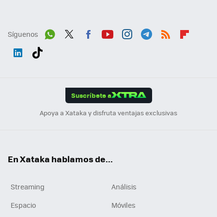
Síguenos
Wh
Twit
Fac
You
Inst
Tele
RSS
Flip
ats
ter
ebo
tub
agr
gra
boa
Link
Tikt
App
ok
e
am
m
rd
edI
ok
Suscríbete a
n
Apoya a Xataka y disfruta ventajas exclusivas
En Xataka hablamos de...
Streaming
Análisis
Espacio
Móviles