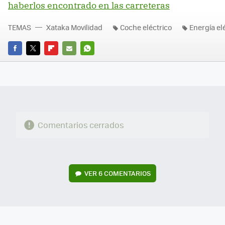
haberlos encontrado en las carreteras
TEMAS
Xataka Movilidad
Coche eléctrico
Energía el
FACEBOOK
TWITTER
FLIPBOARD
E-
WHATSAPP
MAIL
Comentarios cerrados
VER
6 COMENTARIOS