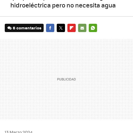
hidroeléctrica pero no necesita agua
6 comentarios
FACEBOOK
TWITTER
FLIPBOARD
E-
WHATSAPP
MAIL
13 Marzo 2024