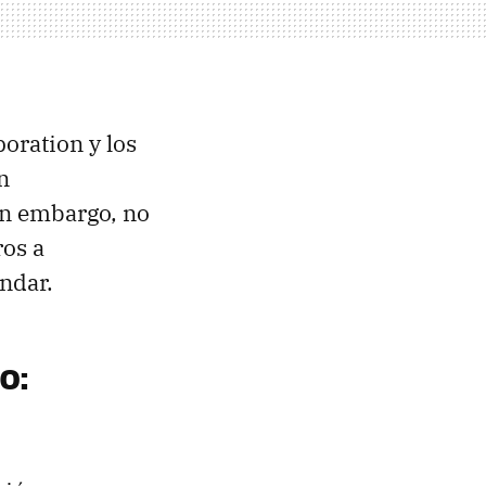
oration y los
n
in embargo, no
ros a
ndar.
o: