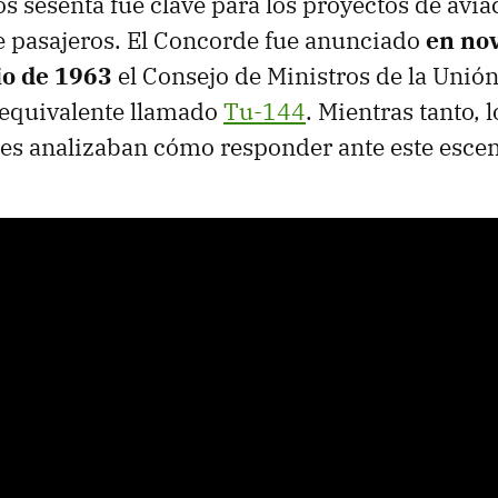
os sesenta fue clave para los proyectos de avia
e pasajeros. El Concorde fue anunciado
en no
io de 1963
el Consejo de Ministros de la Unión
 equivalente llamado
Tu-144
. Mientras tanto, 
es analizaban cómo responder ante este escen