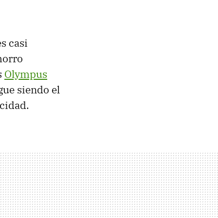
s casi
morro
s
Olympus
igue siendo el
cidad.