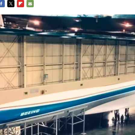
FACEBOOK
TWITTER
FLIPBOARD
E-
MAIL