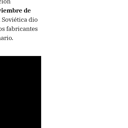
ción
viembre de
 Soviética dio
los fabricantes
ario.