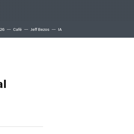
S26
Café
Jeff Bezos
IA
al