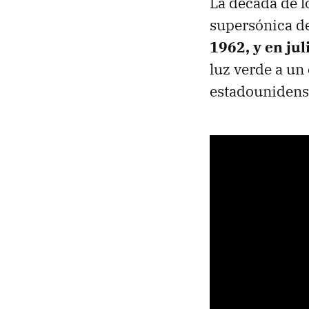
La década de l
supersónica d
1962, y en jul
luz verde a un
estadounidens