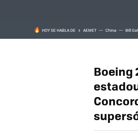
HOY SE HABLA DE
AEMET
China
Bill Ga
Boeing 
estadou
Concord
supersó