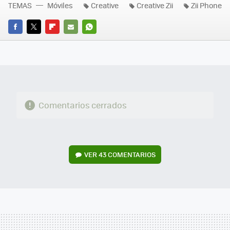
TEMAS
Móviles
Creative
Creative Zii
Zii Phone
FACEBOOK
TWITTER
FLIPBOARD
E-
WHATSAPP
MAIL
Comentarios cerrados
VER
43 COMENTARIOS