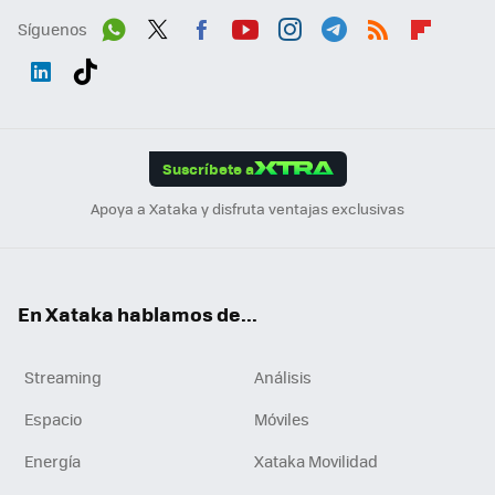
Síguenos
Wh
Twit
Fac
You
Inst
Tele
RSS
Flip
ats
ter
ebo
tub
agr
gra
boa
Link
Tikt
App
ok
e
am
m
rd
edI
ok
Suscríbete a
n
Apoya a Xataka y disfruta ventajas exclusivas
En Xataka hablamos de...
Streaming
Análisis
Espacio
Móviles
Energía
Xataka Movilidad