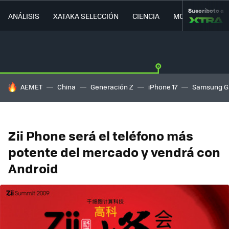
Suscríbete a
ANÁLISIS
XATAKA SELECCIÓN
CIENCIA
MOVILIDAD
HOY SE HABLA DE
AEMET
China
Generación Z
iPhone 17
Samsung G
Zii Phone será el teléfono más
potente del mercado y vendrá con
Android