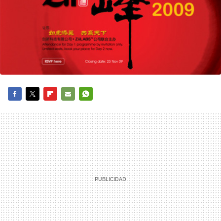
FACEBOOK
TWITTER
FLIPBOARD
E-
WHATSAPP
MAIL