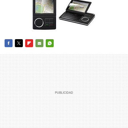
FACEBOOK
TWITTER
FLIPBOARD
E-
WHATSAPP
MAIL