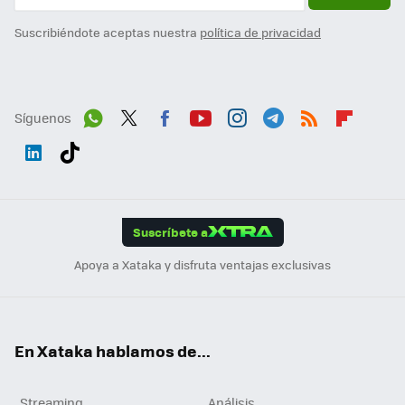
Suscribiéndote aceptas nuestra
política de privacidad
Síguenos
Wh
Twit
Fac
You
Inst
Tele
RSS
Flip
ats
ter
ebo
tub
agr
gra
boa
Link
Tikt
App
ok
e
am
m
rd
edI
ok
Suscríbete a
n
Apoya a Xataka y disfruta ventajas exclusivas
En Xataka hablamos de...
Streaming
Análisis