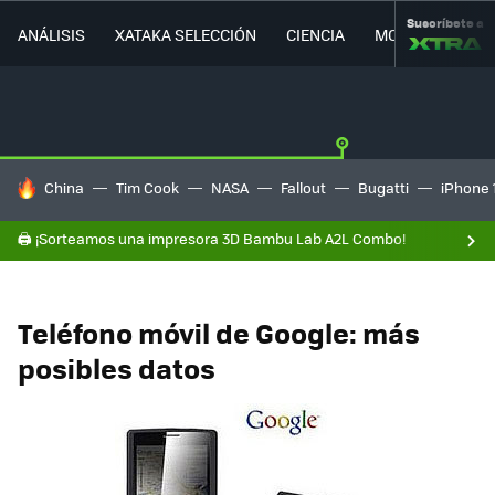
Suscríbete a
ANÁLISIS
XATAKA SELECCIÓN
CIENCIA
MOVILIDAD
HOY SE HABLA DE
China
Tim Cook
NASA
Fallout
Bugatti
iPhone 
🖨️ ¡Sorteamos una impresora 3D Bambu Lab A2L Combo!
Teléfono móvil de Google: más
posibles datos