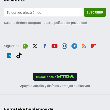
SUSCRIBIR
Suscribiéndote aceptas nuestra
política de privacidad
Síguenos
Wh
Twit
Fac
You
Inst
Tele
RSS
Flip
ats
ter
ebo
tub
agr
gra
boa
Link
Tikt
App
ok
e
am
m
rd
edI
ok
Suscríbete a
n
Apoya a Xataka y disfruta ventajas exclusivas
En Xataka hablamos de...