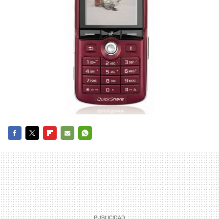
FACEBOOK
TWITTER
FLIPBOARD
E-
WHATSAPP
MAIL