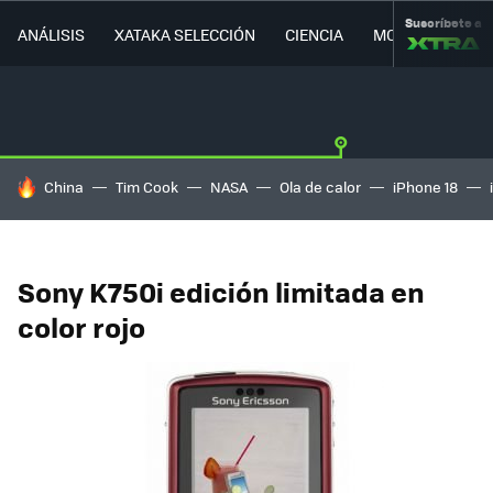
Suscríbete a
ANÁLISIS
XATAKA SELECCIÓN
CIENCIA
MOVILIDAD
HOY SE HABLA DE
China
Tim Cook
NASA
Ola de calor
iPhone 18
Sony K750i edición limitada en
color rojo