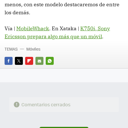
menos, con este modelo destacaremos de entre
los demás.
Vía |
MobileWhack
. En Xataka |
K750i, Sony
Ericsson prepara algo más que un móvil
.
TEMAS
Móviles
FACEBOOK
TWITTER
FLIPBOARD
E-
WHATSAPP
MAIL
Comentarios cerrados