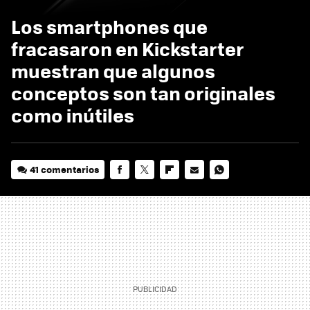
Los smartphones que
fracasaron en Kickstarter
muestran que algunos
conceptos son tan originales
como inútiles
41 comentarios
FACEBOOK
TWITTER
FLIPBOARD
E-
WHATSAPP
MAIL