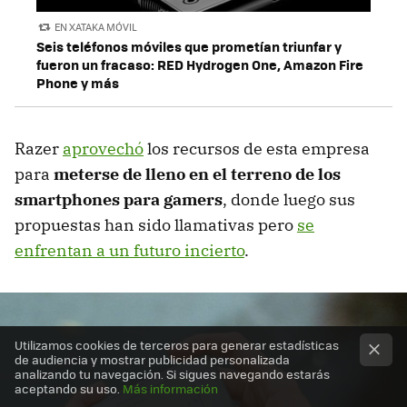
EN XATAKA MÓVIL
Seis teléfonos móviles que prometían triunfar y
fueron un fracaso: RED Hydrogen One, Amazon Fire
Phone y más
Razer
aprovechó
los recursos de esta empresa
para
meterse de lleno en el terreno de los
smartphones para gamers
, donde luego sus
propuestas han sido llamativas pero
se
enfrentan a un futuro incierto
.
Utilizamos cookies de terceros para generar estadísticas
de audiencia y mostrar publicidad personalizada
analizando tu navegación. Si sigues navegando estarás
aceptando su uso.
Más información