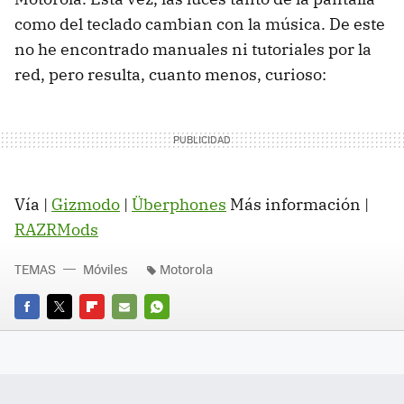
como del teclado cambian con la música. De este
no he encontrado manuales ni tutoriales por la
red, pero resulta, cuanto menos, curioso:
Vía |
Gizmodo
|
Überphones
Más información |
RAZRMods
TEMAS
Móviles
Motorola
FACEBOOK
TWITTER
FLIPBOARD
E-
WHATSAPP
MAIL