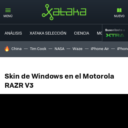
MENÚ
NUEVO
Suscríbete a
ANÁLISIS
XATAKA SELECCIÓN
CIENCIA
MOVILIDAD
HOY SE HABLA DE
China
Tim Cook
NASA
Waze
iPhone Air
iPhone
Skin de Windows en el Motorola
RAZR V3