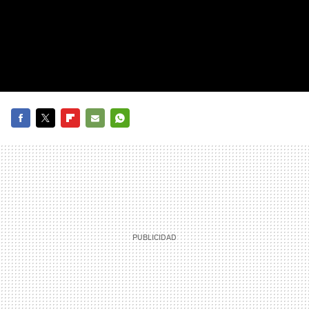
FACEBOOK
TWITTER
FLIPBOARD
E-
WHATSAPP
MAIL