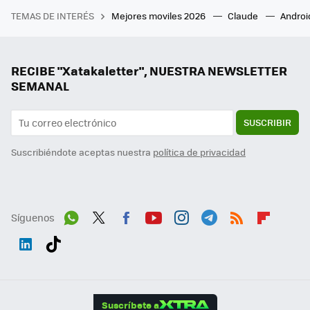
TEMAS DE INTERÉS
Mejores moviles 2026
Claude
Androi
RECIBE "Xatakaletter", NUESTRA NEWSLETTER
SEMANAL
SUSCRIBIR
Suscribiéndote aceptas nuestra
política de privacidad
Síguenos
Wh
Twit
Fac
You
Inst
Tele
RSS
Flip
ats
ter
ebo
tub
agr
gra
boa
Link
Tikt
App
ok
e
am
m
rd
edI
ok
Suscríbete a
n