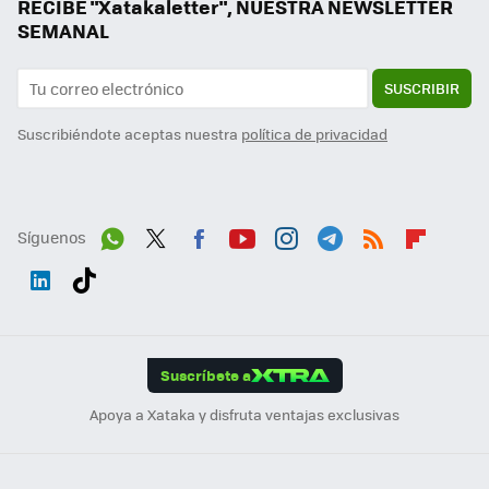
RECIBE "Xatakaletter", NUESTRA NEWSLETTER
SEMANAL
SUSCRIBIR
Suscribiéndote aceptas nuestra
política de privacidad
Síguenos
Wh
Twit
Fac
You
Inst
Tele
RSS
Flip
ats
ter
ebo
tub
agr
gra
boa
Link
Tikt
App
ok
e
am
m
rd
edI
ok
Suscríbete a
n
Apoya a Xataka y disfruta ventajas exclusivas