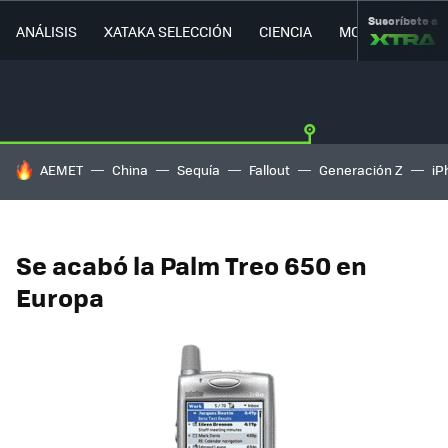
Suscríbete a
ANÁLISIS
XATAKA SELECCIÓN
CIENCIA
MOVILIDAD
HOY SE HABLA DE
AEMET
China
Sequía
Fallout
Generación Z
iP
Se acabó la Palm Treo 650 en
Europa