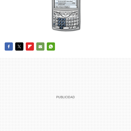
FACEBOOK
TWITTER
FLIPBOARD
E-
WHATSAPP
MAIL