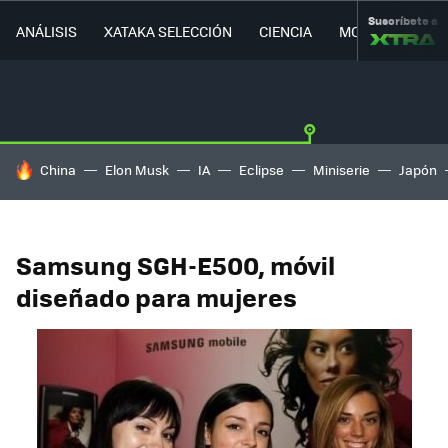
Suscríbete a
ANÁLISIS
XATAKA SELECCIÓN
CIENCIA
MOVILIDAD
HOY SE HABLA DE
China
Elon Musk
IA
Eclipse
Miniserie
Japón
Samsung SGH-E500, móvil
diseñado para mujeres