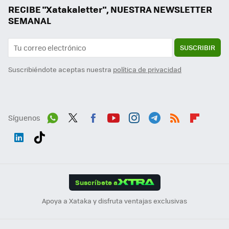
RECIBE "Xatakaletter", NUESTRA NEWSLETTER
SEMANAL
SUSCRIBIR
Suscribiéndote aceptas nuestra
política de privacidad
Síguenos
Wh
Twit
Fac
You
Inst
Tele
RSS
Flip
ats
ter
ebo
tub
agr
gra
boa
Link
Tikt
App
ok
e
am
m
rd
edI
ok
Suscríbete a
n
Apoya a Xataka y disfruta ventajas exclusivas