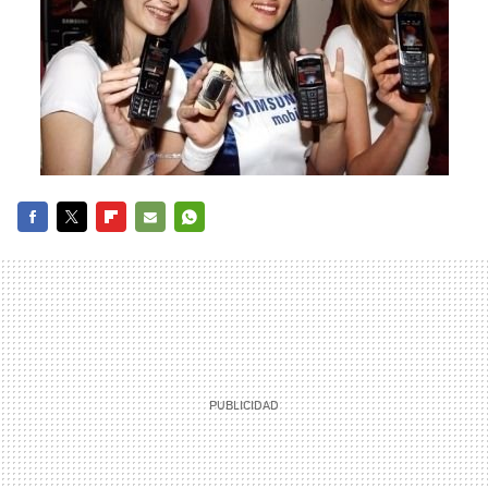
FACEBOOK
TWITTER
FLIPBOARD
E-
WHATSAPP
MAIL