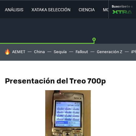
Suscríbete a
ANÁLISIS
XATAKA SELECCIÓN
CIENCIA
MOVILIDAD
HOY SE HABLA DE
AEMET
China
Sequía
Fallout
Generación Z
iP
Presentación del Treo 700p