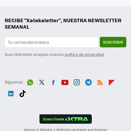
RECIBE "Xatakaletter", NUESTRA NEWSLETTER
SEMANAL
SUSCRIBIR
Suscribiéndote aceptas nuestra
política de privacidad
Síguenos
Wh
Twit
Fac
You
Inst
Tele
RSS
Flip
ats
ter
ebo
tub
agr
gra
boa
Link
Tikt
App
ok
e
am
m
rd
edI
ok
Suscríbete a
n
Apoya a Xataka y disfruta ventajas exclusivas