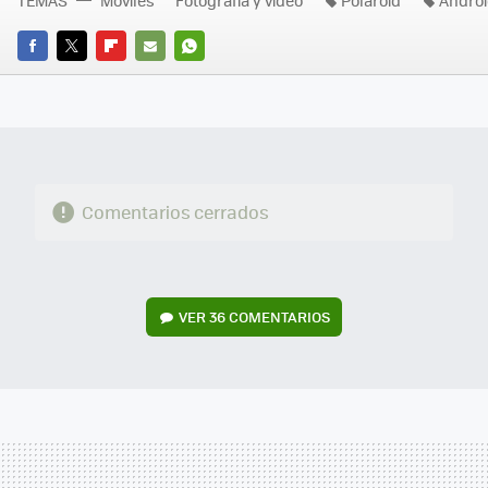
TEMAS
Móviles
Fotografía y vídeo
Polaroid
Andro
FACEBOOK
TWITTER
FLIPBOARD
E-
WHATSAPP
MAIL
Comentarios cerrados
VER
36 COMENTARIOS