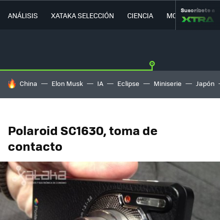
Suscríbete a
ANÁLISIS
XATAKA SELECCIÓN
CIENCIA
MOVILIDAD
HOY SE HABLA DE
China
Elon Musk
IA
Eclipse
Miniserie
Japón
Polaroid SC1630, toma de
contacto