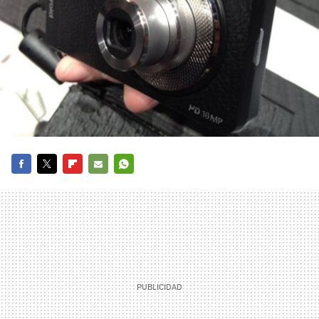
FACEBOOK
TWITTER
FLIPBOARD
E-
WHATSAPP
MAIL