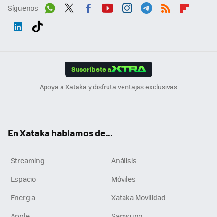
Síguenos
Wh
Twit
Fac
You
Inst
Tele
RSS
Flip
ats
ter
ebo
tub
agr
gra
boa
Link
Tikt
App
ok
e
am
m
rd
edI
ok
Suscríbete a
n
Apoya a Xataka y disfruta ventajas exclusivas
En Xataka hablamos de...
Streaming
Análisis
Espacio
Móviles
Energía
Xataka Movilidad
Apple
Samsung