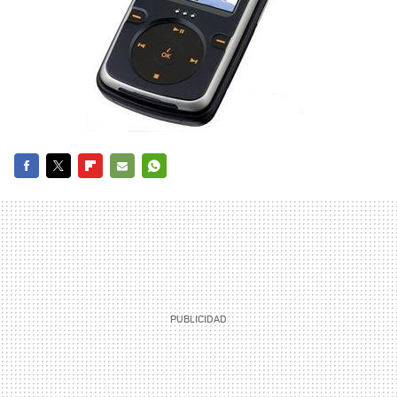
FACEBOOK
TWITTER
FLIPBOARD
E-
WHATSAPP
MAIL