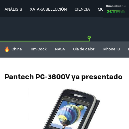
Suscríbete a
ANÁLISIS
XATAKA SELECCIÓN
CIENCIA
MOVILIDAD
HOY SE HABLA DE
China
Tim Cook
NASA
Ola de calor
iPhone 18
Pantech PG-3600V ya presentado