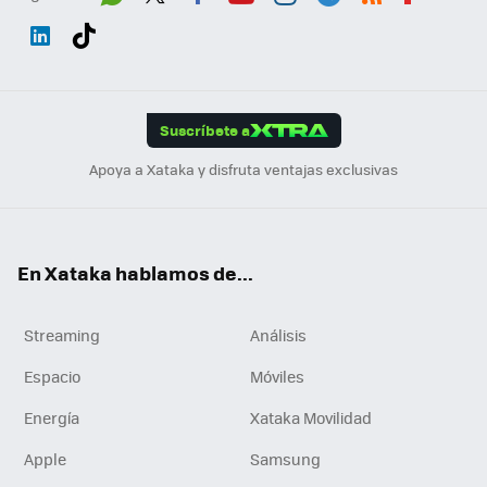
Wh
Twit
Fac
You
Inst
Tele
RSS
Flip
ats
ter
ebo
tub
agr
gra
boa
Link
Tikt
App
ok
e
am
m
rd
edI
ok
Suscríbete a
n
Apoya a Xataka y disfruta ventajas exclusivas
En Xataka hablamos de...
Streaming
Análisis
Espacio
Móviles
Energía
Xataka Movilidad
Apple
Samsung