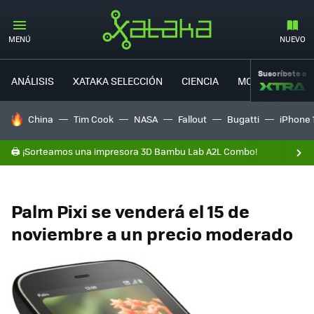
MENÚ
NUEVO
Suscríbete a
ANÁLISIS
XATAKA SELECCIÓN
CIENCIA
MOVILIDAD
HOY SE HABLA DE
China
Tim Cook
NASA
Fallout
Bugatti
iPhone 
🖨️ ¡Sorteamos una impresora 3D Bambu Lab A2L Combo!
Palm Pixi se venderá el 15 de
noviembre a un precio moderado