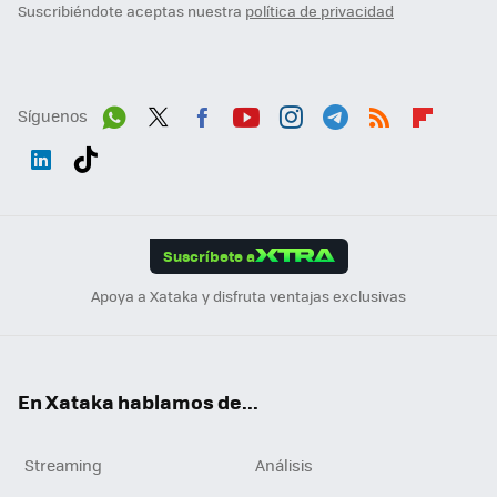
Suscribiéndote aceptas nuestra
política de privacidad
Síguenos
Wh
Twit
Fac
You
Inst
Tele
RSS
Flip
ats
ter
ebo
tub
agr
gra
boa
Link
Tikt
App
ok
e
am
m
rd
edI
ok
Suscríbete a
n
Apoya a Xataka y disfruta ventajas exclusivas
En Xataka hablamos de...
Streaming
Análisis