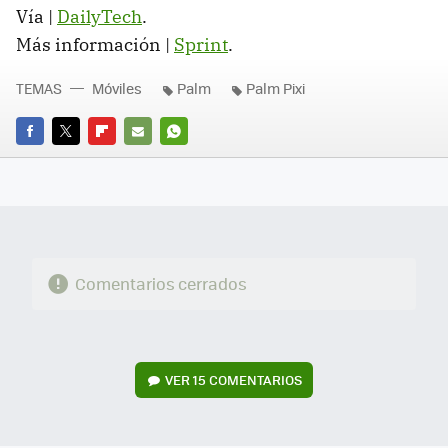
Vía |
DailyTech
.
Más información |
Sprint
.
TEMAS
Móviles
Palm
Palm Pixi
FACEBOOK
TWITTER
FLIPBOARD
E-
WHATSAPP
MAIL
Comentarios cerrados
VER
15 COMENTARIOS