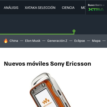
Suscríbete a
ANÁLISIS
XATAKA SELECCIÓN
CIENCIA
MOVILIDAD
HOY SE HABLA DE
China
Elon Musk
Generación Z
Eclipse
Mapa
Nuevos móviles Sony Ericsson