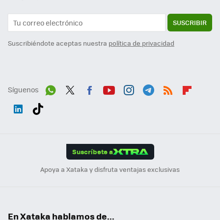
SUSCRIBIR
Suscribiéndote aceptas nuestra
política de privacidad
Síguenos
Wh
Twit
Fac
You
Inst
Tele
RSS
Flip
ats
ter
ebo
tub
agr
gra
boa
Link
Tikt
App
ok
e
am
m
rd
edI
ok
Suscríbete a
n
Apoya a Xataka y disfruta ventajas exclusivas
En Xataka hablamos de...