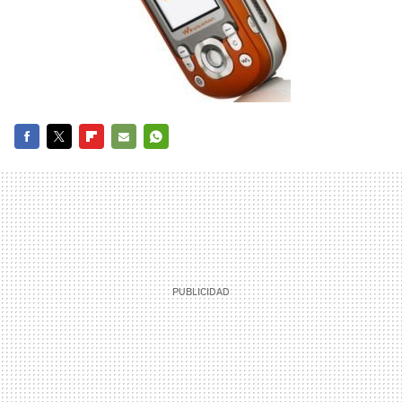
FACEBOOK
TWITTER
FLIPBOARD
E-
WHATSAPP
MAIL