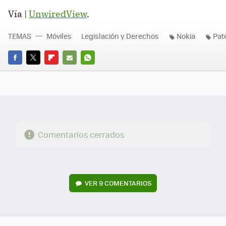
Vía |
UnwiredView
.
TEMAS
Móviles
Legislación y Derechos
Nokia
Pat
FACEBOOK
TWITTER
FLIPBOARD
E-
WHATSAPP
MAIL
Comentarios cerrados
VER
9 COMENTARIOS