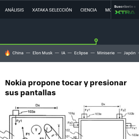
Suscríbete a
ANÁLISIS
XATAKA SELECCIÓN
CIENCIA
MOVILIDAD
HOY SE HABLA DE
China
Elon Musk
IA
Eclipse
Miniserie
Japón
Nokia propone tocar y presionar
sus pantallas