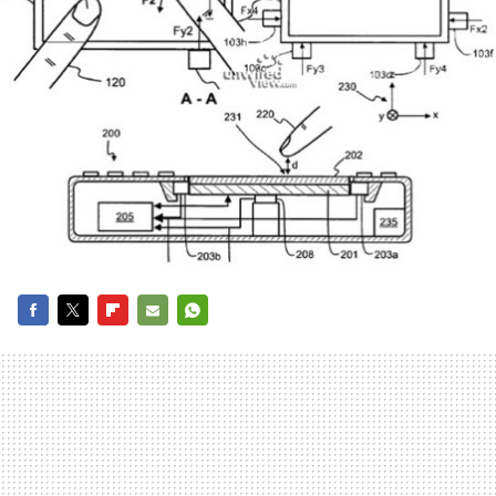
FACEBOOK
TWITTER
FLIPBOARD
E-
WHATSAPP
MAIL