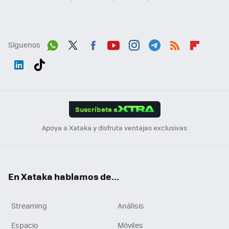
Síguenos
Wh
Twit
Fac
You
Inst
Tele
RSS
Flip
ats
ter
ebo
tub
agr
gra
boa
Link
Tikt
App
ok
e
am
m
rd
edI
ok
Suscríbete a
n
Apoya a Xataka y disfruta ventajas exclusivas
En Xataka hablamos de...
Streaming
Análisis
Espacio
Móviles