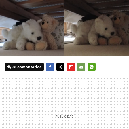
81 comentarios
FACEBOOK
TWITTER
FLIPBOARD
E-
WHATSAPP
MAIL