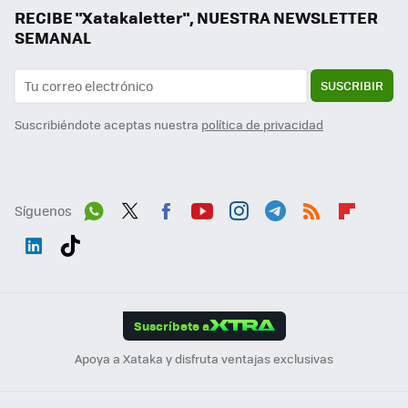
RECIBE "Xatakaletter", NUESTRA NEWSLETTER
SEMANAL
SUSCRIBIR
Suscribiéndote aceptas nuestra
política de privacidad
Síguenos
Wh
Twit
Fac
You
Inst
Tele
RSS
Flip
ats
ter
ebo
tub
agr
gra
boa
Link
Tikt
App
ok
e
am
m
rd
edI
ok
Suscríbete a
n
Apoya a Xataka y disfruta ventajas exclusivas