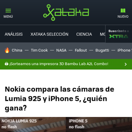
MENÚ
NUEVO
Suscríbete a
ANÁLISIS
XATAKA SELECCIÓN
CIENCIA
MOVILIDAD
HOY SE HABLA DE
China
Tim Cook
NASA
Fallout
Bugatti
iPhone 
🖨️ ¡Sorteamos una impresora 3D Bambu Lab A2L Combo!
Nokia compara las cámaras de
Lumia 925 y iPhone 5, ¿quién
gana?