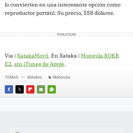
lo convierten en una interesante opción como
reproductor portátil. Su precio, 558 dólares.
Vía |
XatakaMovil
. En Xataka |
Motorola ROKR
E2, sin iTunes de Apple
.
TEMAS
Móviles
Motorola
FACEBOOK
TWITTER
FLIPBOARD
E-
WHATSAPP
MAIL