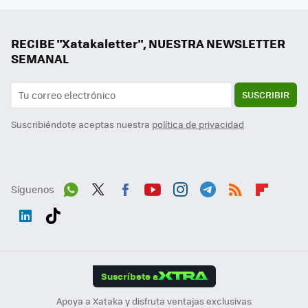
RECIBE "Xatakaletter", NUESTRA NEWSLETTER
SEMANAL
SUSCRIBIR
Suscribiéndote aceptas nuestra
política de privacidad
Síguenos
Wh
Twit
Fac
You
Inst
Tele
RSS
Flip
ats
ter
ebo
tub
agr
gra
boa
Link
Tikt
App
ok
e
am
m
rd
edI
ok
Suscríbete a
n
Apoya a Xataka y disfruta ventajas exclusivas