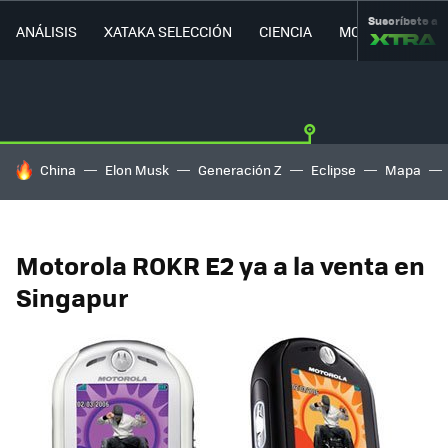
Suscríbete a
ANÁLISIS
XATAKA SELECCIÓN
CIENCIA
MOVILIDAD
HOY SE HABLA DE
China
Elon Musk
Generación Z
Eclipse
Mapa
Motorola ROKR E2 ya a la venta en
Singapur