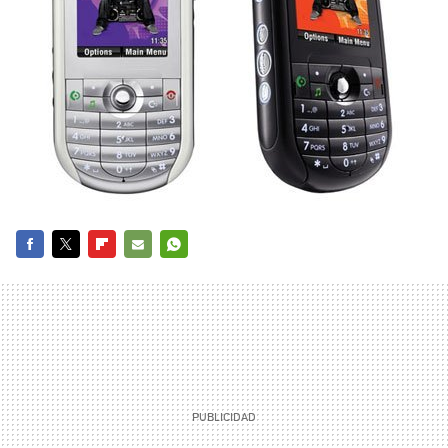
FACEBOOK
TWITTER
FLIPBOARD
E-
WHATSAPP
MAIL