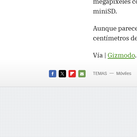
megapíxeles co
miniSD.
Aunque parece 
centímetros de
Vía |
Gizmodo
.
TEMAS
Móviles
FACEBOOK
TWITTER
FLIPBOARD
E-
MAIL