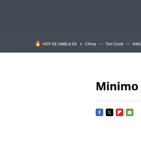
HOY SE HABLA DE
China
Tim Cook
NAS
Minimo 
FACEBOOK
TWITTER
FLIPBOARD
E-
MAIL