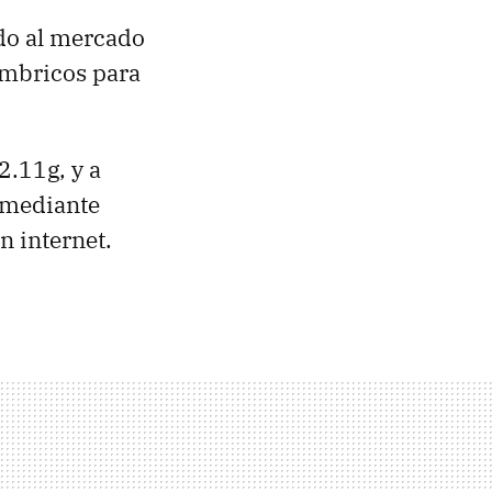
do al mercado
lámbricos para
2.11g, y a
o mediante
n internet.