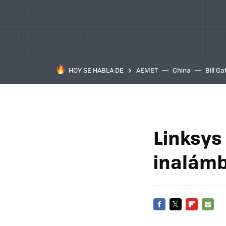
HOY SE HABLA DE
AEMET
China
Bill Ga
Linksys
inalámb
FACEBOOK
TWITTER
FLIPBOARD
E-