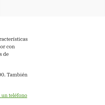
racterísticas
lor con
s de
300. También
 un teléfono