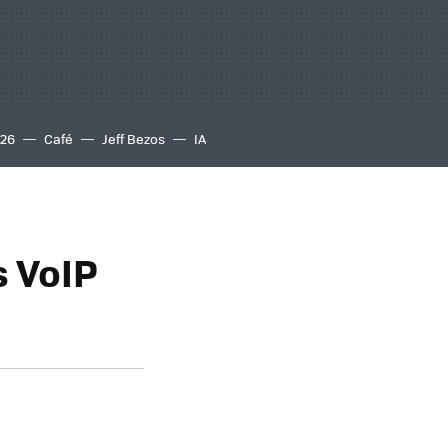
S26
Café
Jeff Bezos
IA
s VoIP