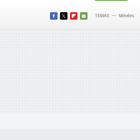
TEMAS
Móviles
FACEBOOK
TWITTER
FLIPBOARD
E-
MAIL