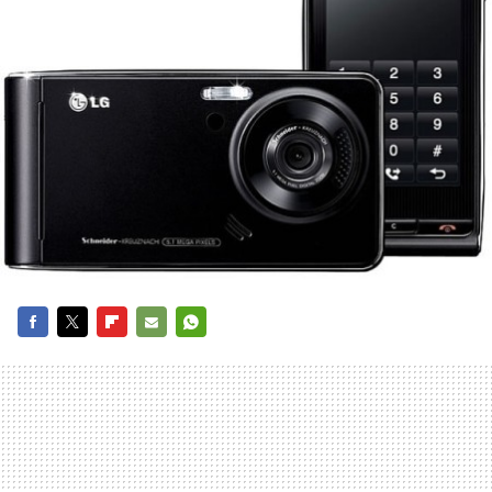
FACEBOOK
TWITTER
FLIPBOARD
E-
WHATSAPP
MAIL