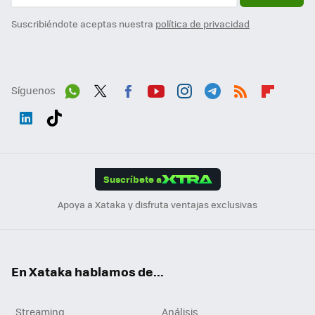
Suscribiéndote aceptas nuestra
política de privacidad
Síguenos
Wh
Twit
Fac
You
Inst
Tele
RSS
Flip
ats
ter
ebo
tub
agr
gra
boa
Link
Tikt
App
ok
e
am
m
rd
edI
ok
Suscríbete a
n
Apoya a Xataka y disfruta ventajas exclusivas
En Xataka hablamos de...
Streaming
Análisis