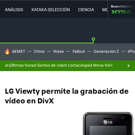
Suscríbete a
ANÁLISIS
XATAKA SELECCIÓN
CIENCIA
MOVILIDAD
HOY SE HABLA DE
AEMET
China
Waze
Fallout
Generación Z
iPh
🌿¡Últimas horas! Sorteo de robot cortacésped Mova ViAX
LG Viewty permite la grabación de
vídeo en DivX