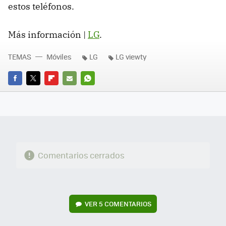
estos teléfonos.
Más información |
LG
.
TEMAS
Móviles
LG
LG viewty
FACEBOOK
TWITTER
FLIPBOARD
E-
WHATSAPP
MAIL
Comentarios cerrados
VER
5 COMENTARIOS