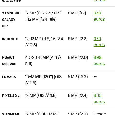
GALAXY S9
12 MP (f1.5-2.4 / OIS)
8 MP (f1.7)
949
SAMSUNG
+ 12 MP (f.24 Tele)
euros
GALAXY
S9+
12+12 MP (f1.8, 1.6, 2.4
8 MP (f2.2)
970
IPHONE X
// OIS)
euros
40+20+8 MP (AIS //
8 MP (f2.0)
899
HUAWEI
f1.6)
euros
P20 PRO
16+13 MP (120º) (OIS
5 MP (f.2.2)
--
LG V30S
// f.16)
12 MP (OIS // f1.8)
8 MP (f2.4)
805
PIXEL 2 XL
euros
12 MP (f1.8) + 12 MP
5 MP (f2.0)
Desde
XIAOMI MI