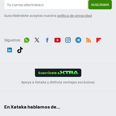
SUSCRIBIR
Suscribiéndote aceptas nuestra
política de privacidad
Síguenos
Wh
Twit
Fac
You
Inst
Tele
RSS
Flip
ats
ter
ebo
tub
agr
gra
boa
Link
Tikt
App
ok
e
am
m
rd
edI
ok
Suscríbete a
n
Apoya a Xataka y disfruta ventajas exclusivas
En Xataka hablamos de...