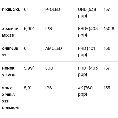
6"
P-OLED
QHD (538
157
PIXEL 2 XL
ppp)
5,99"
IPS
FHD+ (403
150,8
XIAOMI MI
ppp)
MIX 2S
6"
AMOLED
FHD (401
156
ONEPLUS
ppp)
5T
5,99"
LCD
FHD+ (403
157
HONOR
ppp)
VIEW 10
5,8"
IPS
4K (760
153
SONY
ppp)
XPERIA
XZ2
PREMIUM