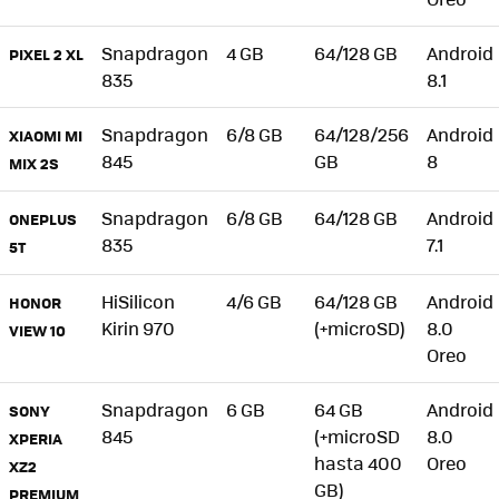
Snapdragon
4 GB
64/128 GB
Android
PIXEL 2 XL
835
8.1
Snapdragon
6/8 GB
64/128/256
Android
XIAOMI MI
845
GB
8
MIX 2S
Snapdragon
6/8 GB
64/128 GB
Android
ONEPLUS
835
7.1
5T
HiSilicon
4/6 GB
64/128 GB
Android
HONOR
Kirin 970
(+microSD)
8.0
VIEW 10
Oreo
Snapdragon
6 GB
64 GB
Android
SONY
845
(+microSD
8.0
XPERIA
hasta 400
Oreo
XZ2
GB)
PREMIUM