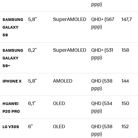
ppp)
5,8"
SuperAMOLED
QHD+ (567
147,7
SAMSUNG
ppp)
GALAXY
S9
6,2"
SuperAMOLED
QHD+ (531
158
SAMSUNG
ppp)
GALAXY
S9+
5,8"
AMOLED
QHD (538
144
IPHONE X
ppp)
6,1"
OLED
QHD (534
150
HUAWEI
ppp)
P20 PRO
6"
OLED
QHD (538
152
LG V30S
ppp)