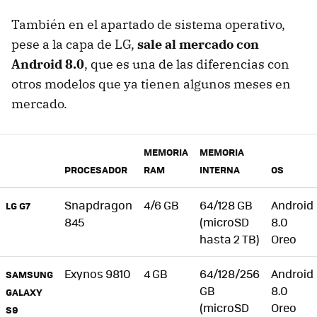
También en el apartado de sistema operativo,
pese a la capa de LG,
sale al mercado con
Android 8.0
, que es una de las diferencias con
otros modelos que ya tienen algunos meses en
mercado.
MEMORIA
MEMORIA
PROCESADOR
RAM
INTERNA
OS
Snapdragon
4/6 GB
64/128 GB
Android
LG G7
845
(microSD
8.0
hasta 2 TB)
Oreo
Exynos 9810
4 GB
64/128/256
Android
SAMSUNG
GB
8.0
GALAXY
(microSD
Oreo
S9