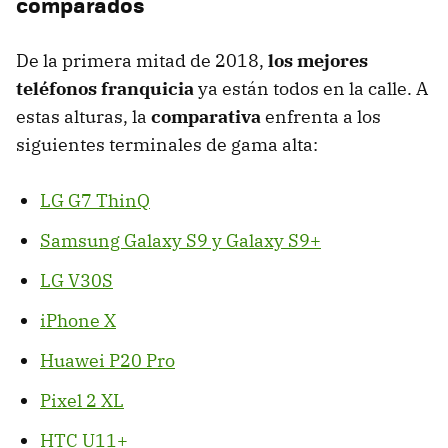
comparados
De la primera mitad de 2018,
los mejores
teléfonos franquicia
ya están todos en la calle. A
estas alturas, la
comparativa
enfrenta a los
siguientes terminales de gama alta:
LG G7 ThinQ
Samsung Galaxy S9 y Galaxy S9+
LG V30S
iPhone X
Huawei P20 Pro
Pixel 2 XL
HTC U11+