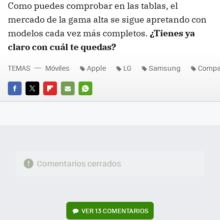
Como puedes comprobar en las tablas, el
mercado de la gama alta se sigue apretando con
modelos cada vez más completos.
¿Tienes ya
claro con cuál te quedas?
TEMAS
Móviles
Apple
LG
Samsung
Compa
FACEBOOK
TWITTER
FLIPBOARD
E-
WHATSAPP
MAIL
Comentarios cerrados
VER
13 COMENTARIOS