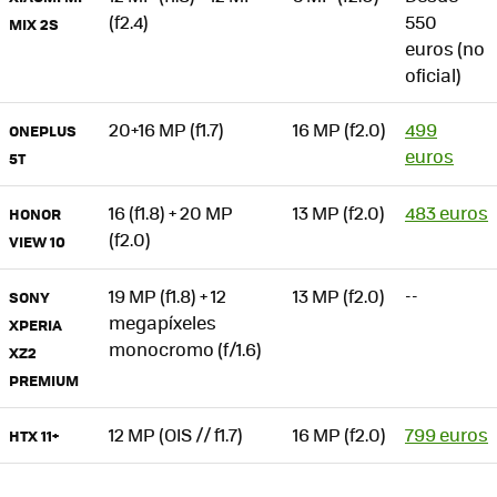
(f2.4)
550
MIX 2S
euros (no
oficial)
20+16 MP (f1.7)
16 MP (f2.0)
499
ONEPLUS
euros
5T
16 (f1.8) + 20 MP
13 MP (f2.0)
483 euros
HONOR
(f2.0)
VIEW 10
19 MP (f1.8) + 12
13 MP (f2.0)
--
SONY
megapíxeles
XPERIA
monocromo (f/1.6)
XZ2
PREMIUM
12 MP (OIS // f1.7)
16 MP (f2.0)
799 euros
HTX 11+