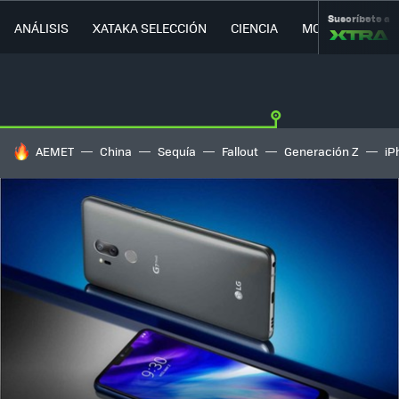
Suscríbete a
ANÁLISIS
XATAKA SELECCIÓN
CIENCIA
MOVILIDAD
HOY SE HABLA DE
AEMET
China
Sequía
Fallout
Generación Z
iP