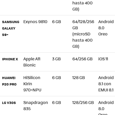
hasta 400
GB)
Exynos 9810
6 GB
64/128/256
Android
SAMSUNG
GB
8.0
GALAXY
(microSD
Oreo
S9+
hasta 400
GB)
Apple A11
3 GB
64/256 GB
iOS 11
IPHONE X
Bionic
HiSilicon
6 GB
128 GB
Android
HUAWEI
Kirin
8.1 con
P20 PRO
970+NPU
EMUI 8.1
Snapdragon
6 GB
128/256 GB
Android
LG V30S
835
8.0
Oreo