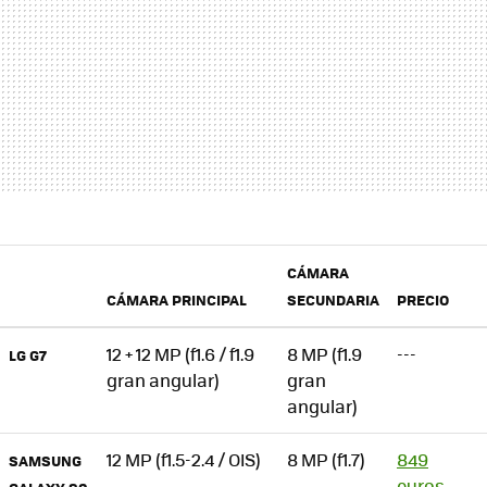
CÁMARA
CÁMARA PRINCIPAL
SECUNDARIA
PRECIO
12 + 12 MP (f1.6 / f1.9
8 MP (f1.9
---
LG G7
gran angular)
gran
angular)
12 MP (f1.5-2.4 / OIS)
8 MP (f1.7)
849
SAMSUNG
euros