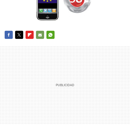
FACEBOOK
TWITTER
FLIPBOARD
E-
WHATSAPP
MAIL