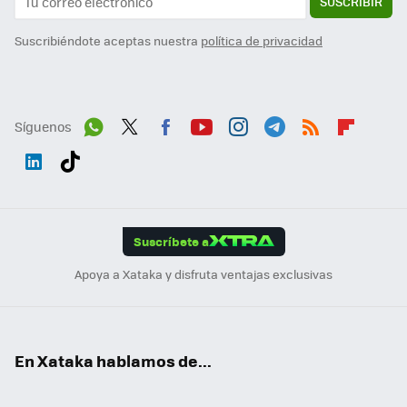
SUSCRIBIR
Suscribiéndote aceptas nuestra
política de privacidad
Síguenos
Wh
Twit
Fac
You
Inst
Tele
RSS
Flip
ats
ter
ebo
tub
agr
gra
boa
Link
Tikt
App
ok
e
am
m
rd
edI
ok
Suscríbete a
n
Apoya a Xataka y disfruta ventajas exclusivas
En Xataka hablamos de...