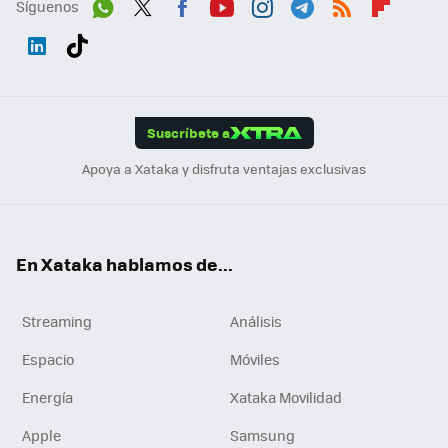
Síguenos
Wh
Twit
Fac
You
Inst
Tele
RSS
Flip
ats
ter
ebo
tub
agr
gra
boa
Link
Tikt
App
ok
e
am
m
rd
edI
ok
Suscríbete a
n
Apoya a Xataka y disfruta ventajas exclusivas
En Xataka hablamos de...
Streaming
Análisis
Espacio
Móviles
Energía
Xataka Movilidad
Apple
Samsung