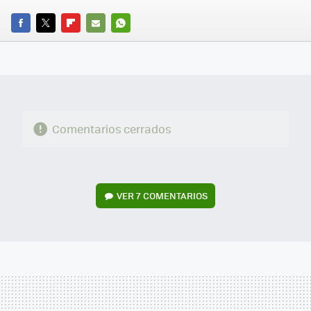
FACEBOOK
TWITTER
FLIPBOARD
E-
WHATSAPP
MAIL
Comentarios cerrados
VER
7 COMENTARIOS