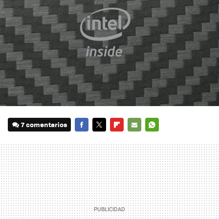
7 comentarios
FACEBOOK
TWITTER
FLIPBOARD
E-
WHATSAPP
MAIL