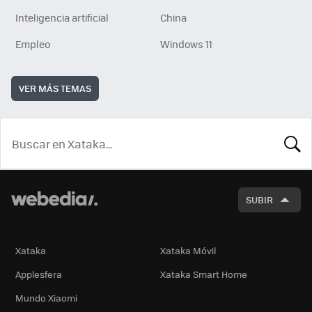
Inteligencia artificial
China
Empleo
Windows 11
VER MÁS TEMAS
BUSCA
SUBIR
Xataka
Xataka Móvil
Applesfera
Xataka Smart Home
Mundo Xiaomi