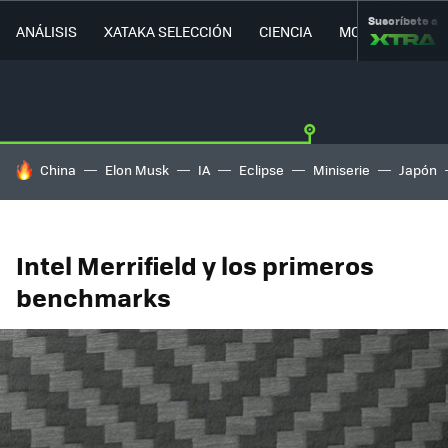
Suscríbete a
ANÁLISIS
XATAKA SELECCIÓN
CIENCIA
MOVILIDAD
HOY SE HABLA DE
China
Elon Musk
IA
Eclipse
Miniserie
Japón
Intel Merrifield y los primeros
benchmarks