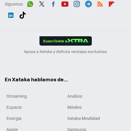
Síguenos
Wh
Twit
Fac
You
Inst
Tele
RSS
Flip
ats
ter
ebo
tub
agr
gra
boa
Link
Tikt
App
ok
e
am
m
rd
edI
ok
Suscríbete a
n
Apoya a Xataka y disfruta ventajas exclusivas
En Xataka hablamos de...
Streaming
Análisis
Espacio
Móviles
Energía
Xataka Movilidad
Apple
Samsung