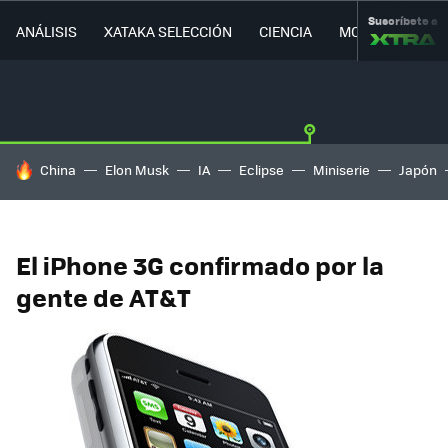
Suscríbete a
ANÁLISIS
XATAKA SELECCIÓN
CIENCIA
MOVILIDAD
HOY SE HABLA DE
China
Elon Musk
IA
Eclipse
Miniserie
Japón
El iPhone 3G confirmado por la
gente de AT&T