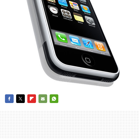
FACEBOOK
TWITTER
FLIPBOARD
E-
WHATSAPP
MAIL