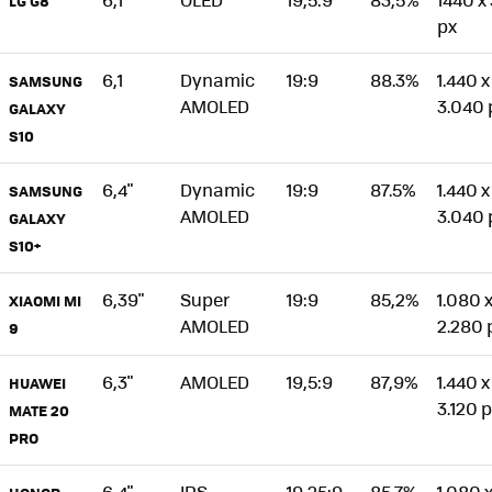
LG G8
px
6,1
Dynamic
19:9
88.3%
1.440 x
SAMSUNG
AMOLED
3.040 
GALAXY
S10
6,4"
Dynamic
19:9
87.5%
1.440 x
SAMSUNG
AMOLED
3.040 
GALAXY
S10+
6,39"
Super
19:9
85,2%
1.080 
XIAOMI MI
AMOLED
2.280 
9
6,3"
AMOLED
19,5:9
87,9%
1.440 x
HUAWEI
3.120 
MATE 20
PRO
6,4"
IPS
19,25:9
85.7%
1.080 