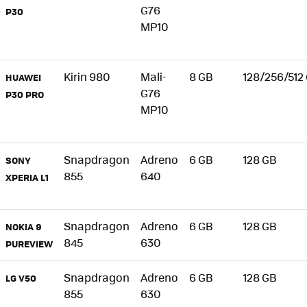
G76
P30
MP10
Kirin 980
Mali-
8 GB
128/256/512
HUAWEI
G76
P30 PRO
MP10
Snapdragon
Adreno
6 GB
128 GB
SONY
855
640
XPERIA L1
Snapdragon
Adreno
6 GB
128 GB
NOKIA 9
845
630
PUREVIEW
Snapdragon
Adreno
6 GB
128 GB
LG V50
855
630