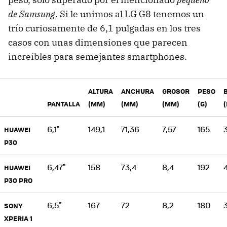
de Samsung
. Si le unimos al LG G8 tenemos un
trío curiosamente de 6,1 pulgadas en los tres
casos con unas dimensiones que parecen
increíbles para semejantes smartphones.
ALTURA
ANCHURA
GROSOR
PESO
PANTALLA
(MM)
(MM)
(MM)
(G)
6,1"
149,1
71,36
7,57
165
HUAWEI
P30
6,47"
158
73,4
8,4
192
HUAWEI
P30 PRO
6,5"
167
72
8,2
180
SONY
XPERIA 1