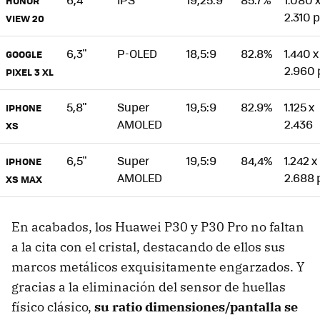
HONOR
2.310 
VIEW 20
6,3"
P-OLED
18,5:9
82.8%
1.440 x
GOOGLE
2.960 
PIXEL 3 XL
5,8"
Super
19,5:9
82.9%
1.125 x
IPHONE
AMOLED
2.436
XS
6,5"
Super
19,5:9
84,4%
1.242 x
IPHONE
AMOLED
2.688 
XS MAX
En acabados, los Huawei P30 y P30 Pro no faltan
a la cita con el cristal, destacando de ellos sus
marcos metálicos exquisitamente engarzados. Y
gracias a la eliminación del sensor de huellas
físico clásico,
su ratio dimensiones/pantalla se