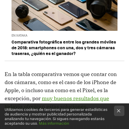
EN XATAKA
Comparativa fotográfica entre los grandes móviles
de 2018: smartphones con una, dos y tres cámaras
traseras, ¿quién es el ganador?
En la tabla comparativa vemos que contar con
dos cámaras, como es el caso de los iPhone de
Apple, o incluso una como en el Pixel, es la
excepción, por
muy buenos resultados que
todavía ofrezcan estas soluciones
.
Utilizamos cookies de terceros para generar estadísticas
de audiencia y mostrar publicidad personalizada
analizando tu navegación. Si sigues navegando estarás
aceptando su uso.
Más información