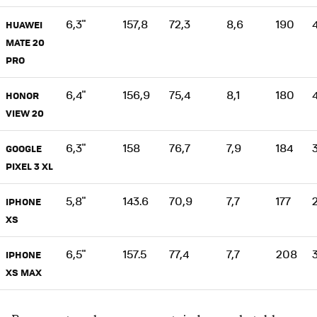
6,3"
157,8
72,3
8,6
190
HUAWEI
MATE 20
PRO
6,4"
156,9
75,4
8,1
180
HONOR
VIEW 20
6,3"
158
76,7
7,9
184
GOOGLE
PIXEL 3 XL
5,8"
143.6
70,9
7,7
177
IPHONE
XS
6,5"
157.5
77,4
7,7
208
3
IPHONE
XS MAX