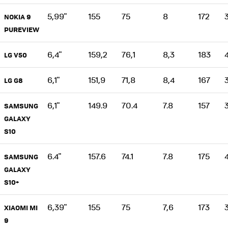
5,99"
155
75
8
172
NOKIA 9
PUREVIEW
6,4"
159,2
76,1
8,3
183
LG V50
6,1"
151,9
71,8
8,4
167
LG G8
6,1"
149.9
70.4
7.8
157
SAMSUNG
GALAXY
S10
6.4"
157.6
74.1
7.8
175
SAMSUNG
GALAXY
S10+
6,39"
155
75
7,6
173
XIAOMI MI
9