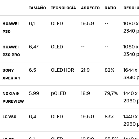
TAMAÑO
TECNOLOGÍA
ASPECTO
RATIO
RESOLU
6,1
OLED
19,5:9
--
1080 x
HUAWEI
2340 
P30
6,47
OLED
--
--
1080 x
HUAWEI
2340 
P30 PRO
6,5
OLED HDR
21:9
82%
1644 x
SONY
3840 
XPERIA 1
5,99
pOLED
18:9
79,7%
1440 x
NOKIA 9
2960 
PUREVIEW
6,4
OLED
19,5:9
83%
1440 x
LG V50
2960 
6,1
OLED
19,5:9
83,5%
1440 x