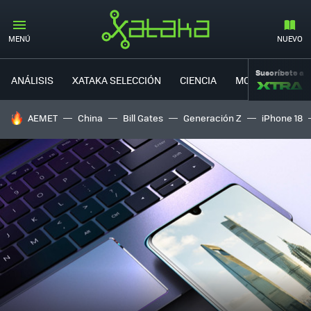
MENÚ
NUEVO
Suscríbete a
ANÁLISIS
XATAKA SELECCIÓN
CIENCIA
MOVILIDAD
HOY SE HABLA DE
AEMET
China
Bill Gates
Generación Z
iPhone 18