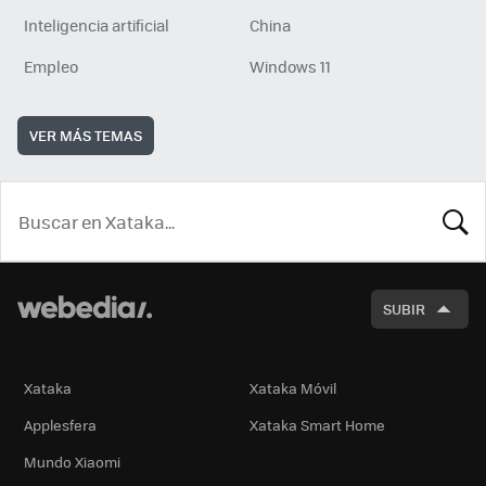
Inteligencia artificial
China
Empleo
Windows 11
VER MÁS TEMAS
BUSCA
SUBIR
Xataka
Xataka Móvil
Applesfera
Xataka Smart Home
Mundo Xiaomi