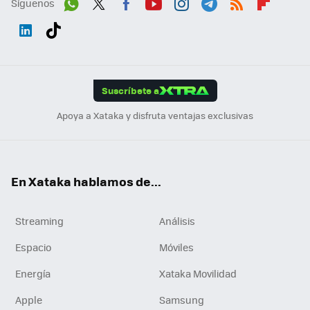
Síguenos
Wh
Twit
Fac
You
Inst
Tele
RSS
Flip
ats
ter
ebo
tub
agr
gra
boa
Link
Tikt
App
ok
e
am
m
rd
edI
ok
Suscríbete a
n
Apoya a Xataka y disfruta ventajas exclusivas
En Xataka hablamos de...
Streaming
Análisis
Espacio
Móviles
Energía
Xataka Movilidad
Apple
Samsung