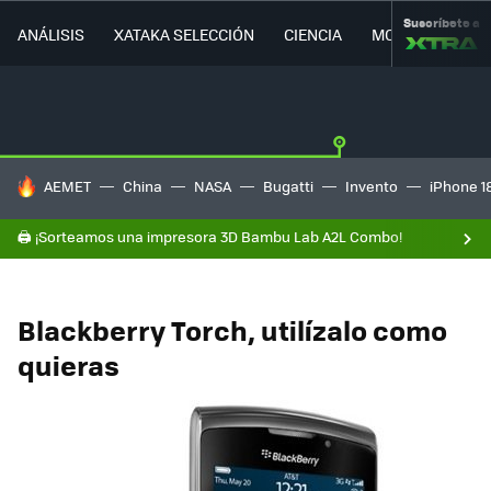
Suscríbete a
ANÁLISIS
XATAKA SELECCIÓN
CIENCIA
MOVILIDAD
HOY SE HABLA DE
AEMET
China
NASA
Bugatti
Invento
iPhone 1
🖨️ ¡Sorteamos una impresora 3D Bambu Lab A2L Combo!
Blackberry Torch, utilízalo como
quieras